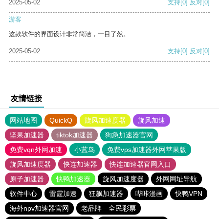
2025-05-02
支持
[0]
反对
[0]
游客
这款软件的界面设计非常简洁，一目了然。
2025-05-02
支持
[0]
反对
[0]
友情链接
网站地图
QuickQ
旋风加速度器
旋风加速
坚果加速器
tiktok加速器
狗急加速器官网
免费vqn外网加速
小蓝鸟
免费vps加速器外网苹果版
旋风加速度器
快连加速器
快连加速器官网入口
原子加速器
快鸭加速器
旋风加速度器
外网网址导航
软件中心
雷霆加速
狂飙加速器
哔咔漫画
快鸭VPN
海外npv加速器官网
老品牌—全民彩票