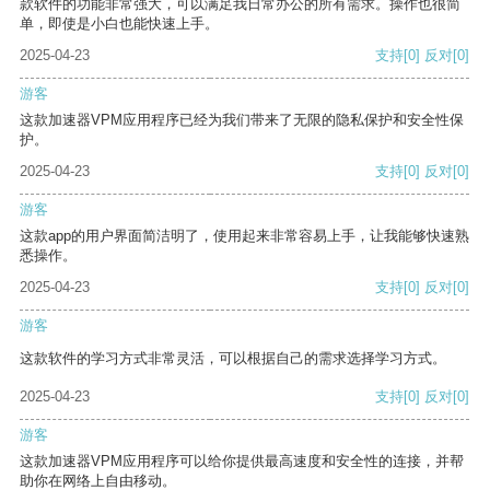
款软件的功能非常强大，可以满足我日常办公的所有需求。操作也很简
单，即使是小白也能快速上手。
2025-04-23
支持
[0]
反对
[0]
游客
这款加速器VPM应用程序已经为我们带来了无限的隐私保护和安全性保
护。
2025-04-23
支持
[0]
反对
[0]
游客
这款app的用户界面简洁明了，使用起来非常容易上手，让我能够快速熟
悉操作。
2025-04-23
支持
[0]
反对
[0]
游客
这款软件的学习方式非常灵活，可以根据自己的需求选择学习方式。
2025-04-23
支持
[0]
反对
[0]
游客
这款加速器VPM应用程序可以给你提供最高速度和安全性的连接，并帮
助你在网络上自由移动。