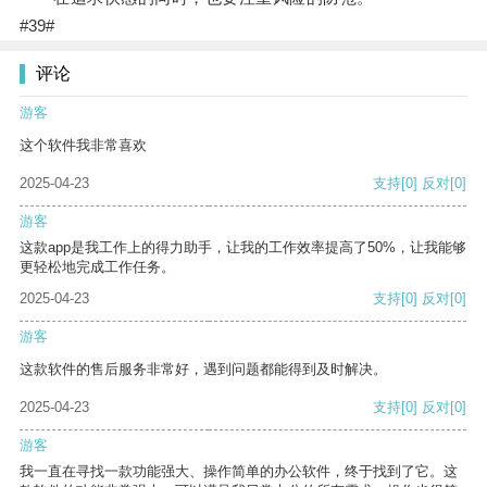
#39#
评论
游客
这个软件我非常喜欢
2025-04-23
支持
[0]
反对
[0]
游客
这款app是我工作上的得力助手，让我的工作效率提高了50%，让我能够
更轻松地完成工作任务。
2025-04-23
支持
[0]
反对
[0]
游客
这款软件的售后服务非常好，遇到问题都能得到及时解决。
2025-04-23
支持
[0]
反对
[0]
游客
我一直在寻找一款功能强大、操作简单的办公软件，终于找到了它。这