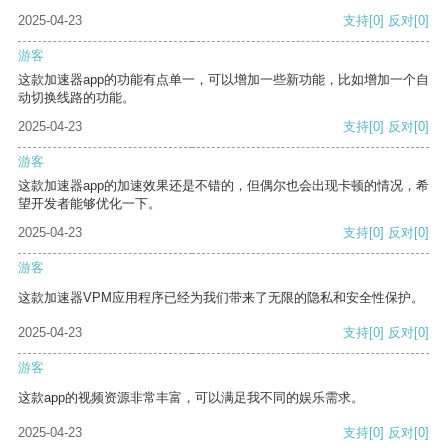
2025-04-23
支持
[0]
反对
[0]
游客
这款加速器app的功能有点单一，可以增加一些新功能，比如增加一个自
动切换线路的功能。
2025-04-23
支持
[0]
反对
[0]
游客
这款加速器app的加速效果还是不错的，但偶尔也会出现卡顿的情况，希
望开发者能够优化一下。
2025-04-23
支持
[0]
反对
[0]
游客
这款加速器VPM应用程序已经为我们带来了无限的隐私和安全性保护。
2025-04-23
支持
[0]
反对
[0]
游客
这款app的视频资源非常丰富，可以满足我不同的娱乐需求。
2025-04-23
支持
[0]
反对
[0]