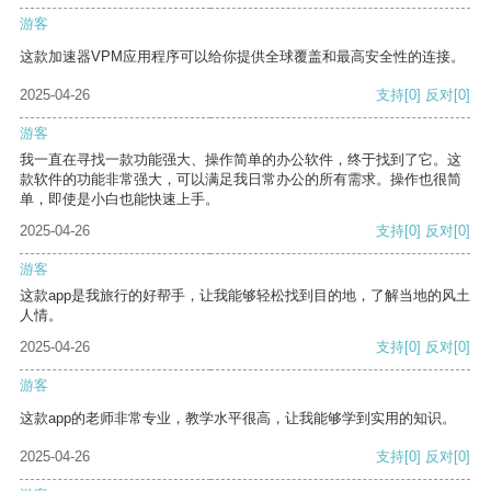
游客
这款加速器VPM应用程序可以给你提供全球覆盖和最高安全性的连接。
2025-04-26
支持
[0]
反对
[0]
游客
我一直在寻找一款功能强大、操作简单的办公软件，终于找到了它。这
款软件的功能非常强大，可以满足我日常办公的所有需求。操作也很简
单，即使是小白也能快速上手。
2025-04-26
支持
[0]
反对
[0]
游客
这款app是我旅行的好帮手，让我能够轻松找到目的地，了解当地的风土
人情。
2025-04-26
支持
[0]
反对
[0]
游客
这款app的老师非常专业，教学水平很高，让我能够学到实用的知识。
2025-04-26
支持
[0]
反对
[0]