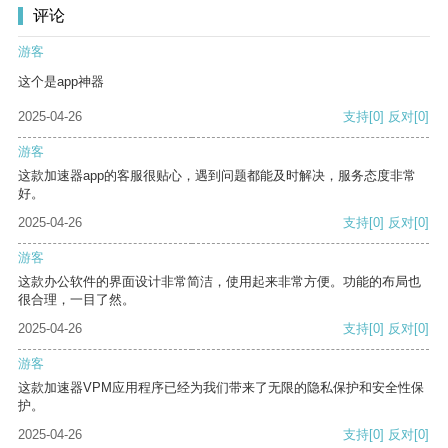
评论
游客
这个是app神器
2025-04-26
支持
[0]
反对
[0]
游客
这款加速器app的客服很贴心，遇到问题都能及时解决，服务态度非常
好。
2025-04-26
支持
[0]
反对
[0]
游客
这款办公软件的界面设计非常简洁，使用起来非常方便。功能的布局也
很合理，一目了然。
2025-04-26
支持
[0]
反对
[0]
游客
这款加速器VPM应用程序已经为我们带来了无限的隐私保护和安全性保
护。
2025-04-26
支持
[0]
反对
[0]