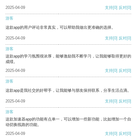
2025-04-09
支持
[0]
反对
[0]
游客
这款app的用户评论非常真实，可以帮助我做出更准确的选择。
2025-04-09
支持
[0]
反对
[0]
游客
这款app的学习氛围很浓厚，能够激励我不断学习，让我能够取得更好的
成绩。
2025-04-09
支持
[0]
反对
[0]
游客
这款app是我社交的好帮手，让我能够与朋友保持联系，分享生活点滴。
2025-04-09
支持
[0]
反对
[0]
游客
这款加速器app的功能有点单一，可以增加一些新功能，比如增加一个自
动切换线路的功能。
2025-04-09
支持
[0]
反对
[0]