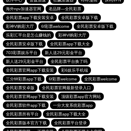
软件中心
雷霆加速
狂飙加速器
哔咔漫画
快鸭VPN
海外npv加速器官网
老品牌—全民彩票
全民彩票app下载安装安卓
全民彩票安卓版下载
彩神Vl购彩大厅
6f彩票welcome
全民彩票安卓版下载
乐彩汇平台是怎么赚钱的
彩神Vl购彩大厅
全民彩票安卓版下载
全民彩票app下载大全
703彩票娱乐平台
新人送29元彩金平台
新人送29元彩金平台
全民彩票平台换了吗
全民彩票官网app下载安装
彩6娱乐手机端
三分钟彩票app下载
6f彩票welcome
全民彩票welcome
全民彩票安卓版
全民彩票官网最新登录入口
全民彩票官网app下载安装
顶级彩票app官方网站
全民彩票软件app下载
一分大发系统彩票app
全民彩票所有平台
全民彩票app下载大全
全民彩票版本官方下载
全民彩票平台登录