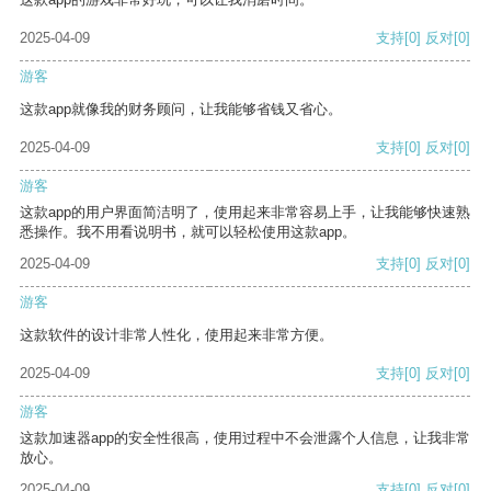
2025-04-09
支持
[0]
反对
[0]
游客
这款app就像我的财务顾问，让我能够省钱又省心。
2025-04-09
支持
[0]
反对
[0]
游客
这款app的用户界面简洁明了，使用起来非常容易上手，让我能够快速熟
悉操作。我不用看说明书，就可以轻松使用这款app。
2025-04-09
支持
[0]
反对
[0]
游客
这款软件的设计非常人性化，使用起来非常方便。
2025-04-09
支持
[0]
反对
[0]
游客
这款加速器app的安全性很高，使用过程中不会泄露个人信息，让我非常
放心。
2025-04-09
支持
[0]
反对
[0]