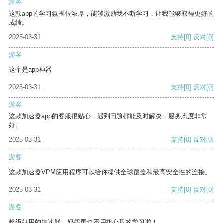
游客
这款app的学习氛围很浓厚，能够激励我不断学习，让我能够取得更好的
成绩。
2025-03-31
支持
[0]
反对
[0]
游客
这个是app神器
2025-03-31
支持
[0]
反对
[0]
游客
这款加速器app的客服很贴心，遇到问题都能及时解决，服务态度非常
好。
2025-03-31
支持
[0]
反对
[0]
游客
这款加速器VPM应用程序可以给你提供全球覆盖和最高安全性的连接。
2025-03-31
支持
[0]
反对
[0]
游客
超级好用的加速器，妈妈再也不用担心我的学习啦！