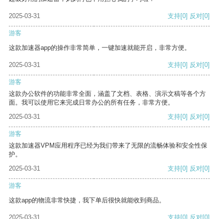
2025-03-31
支持
[0]
反对
[0]
游客
这款加速器app的操作非常简单，一键加速就能开启，非常方便。
2025-03-31
支持
[0]
反对
[0]
游客
这款办公软件的功能非常全面，涵盖了文档、表格、演示文稿等各个方
面。我可以使用它来完成日常办公的所有任务，非常方便。
2025-03-31
支持
[0]
反对
[0]
游客
这款加速器VPM应用程序已经为我们带来了无限的流畅体验和安全性保
护。
2025-03-31
支持
[0]
反对
[0]
游客
这款app的物流非常快捷，我下单后很快就能收到商品。
2025-03-31
支持
[0]
反对
[0]