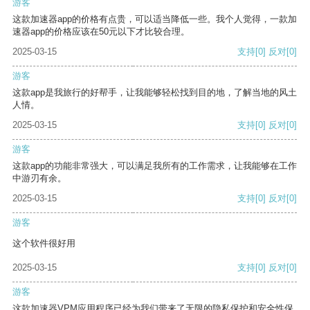
游客
这款加速器app的价格有点贵，可以适当降低一些。我个人觉得，一款加
速器app的价格应该在50元以下才比较合理。
2025-03-15
支持
[0]
反对
[0]
游客
这款app是我旅行的好帮手，让我能够轻松找到目的地，了解当地的风土
人情。
2025-03-15
支持
[0]
反对
[0]
游客
这款app的功能非常强大，可以满足我所有的工作需求，让我能够在工作
中游刃有余。
2025-03-15
支持
[0]
反对
[0]
游客
这个软件很好用
2025-03-15
支持
[0]
反对
[0]
游客
这款加速器VPM应用程序已经为我们带来了无限的隐私保护和安全性保