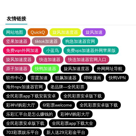
友情链接
网站地图
QuickQ
旋风加速度器
旋风加速
坚果加速器
tiktok加速器
狗急加速器官网
免费vqn外网加速
小蓝鸟
免费vps加速器外网苹果版
旋风加速度器
快连加速器
快连加速器官网入口
原子加速器
快鸭加速器
旋风加速度器
外网网址导航
软件中心
雷霆加速
狂飙加速器
哔咔漫画
快鸭VPN
海外npv加速器官网
老品牌—全民彩票
全民彩票app下载安装安卓
全民彩票安卓版下载
彩神Vl购彩大厅
6f彩票welcome
全民彩票安卓版下载
乐彩汇平台是怎么赚钱的
彩神Vl购彩大厅
全民彩票安卓版下载
全民彩票app下载大全
703彩票娱乐平台
新人送29元彩金平台