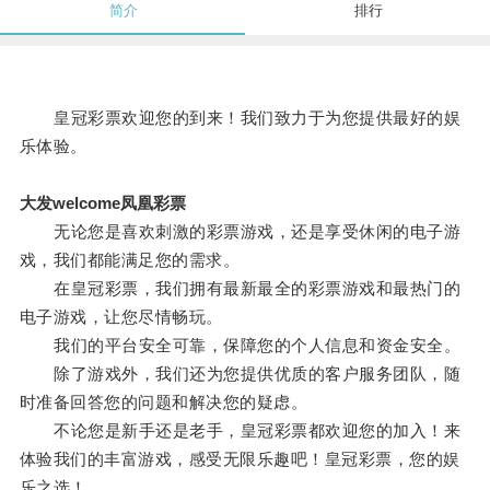
简介
排行
皇冠彩票欢迎您的到来！我们致力于为您提供最好的娱
乐体验。
大发welcome凤凰彩票
无论您是喜欢刺激的彩票游戏，还是享受休闲的电子游
戏，我们都能满足您的需求。
在皇冠彩票，我们拥有最新最全的彩票游戏和最热门的
电子游戏，让您尽情畅玩。
我们的平台安全可靠，保障您的个人信息和资金安全。
除了游戏外，我们还为您提供优质的客户服务团队，随
时准备回答您的问题和解决您的疑虑。
不论您是新手还是老手，皇冠彩票都欢迎您的加入！来
体验我们的丰富游戏，感受无限乐趣吧！皇冠彩票，您的娱
乐之选！。