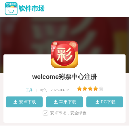
welcome彩票中心注册
工具
|
时间：2025-03-12
|
安卓下载
苹果下载
PC下载
安卓市场，安全绿色