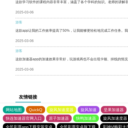
这款学习软件的课程内容非常丰富，涵盖了各个学科的知识。老师的讲解
2025-03-06
游客
这款app让我的工作效率提高了50%，让我能够更轻松地完成工作任务。
2025-03-06
游客
这款加速器app的加速效果非常好，玩游戏再也不会出现卡顿、掉线的情况
2025-03-06
友情链接
网站地图
QuickQ
旋风加速度器
旋风加速
坚果加速器
快连加速器官网入口
原子加速器
快鸭加速器
旋风加速度器
全民彩票app下载安装安卓
全民彩票安卓版下载
彩神Vl购彩大