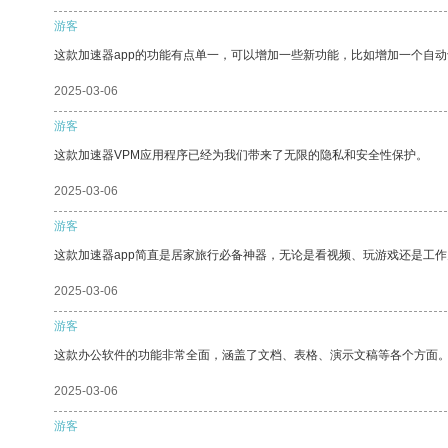
游客
这款加速器app的功能有点单一，可以增加一些新功能，比如增加一个自
2025-03-06
游客
这款加速器VPM应用程序已经为我们带来了无限的隐私和安全性保护。
2025-03-06
游客
这款加速器app简直是居家旅行必备神器，无论是看视频、玩游戏还是工
2025-03-06
游客
这款办公软件的功能非常全面，涵盖了文档、表格、演示文稿等各个方面
2025-03-06
游客