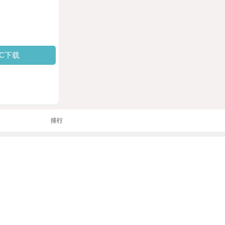
PC下载
排行