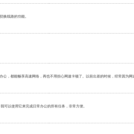
动切换线路的功能。
作办公，都能畅享高速网络，再也不用担心网速卡顿了。以前出差的时候，经常因为网
。我可以使用它来完成日常办公的所有任务，非常方便。