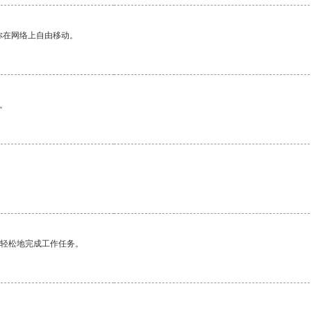
你在网络上自由移动。
。
更轻松地完成工作任务。