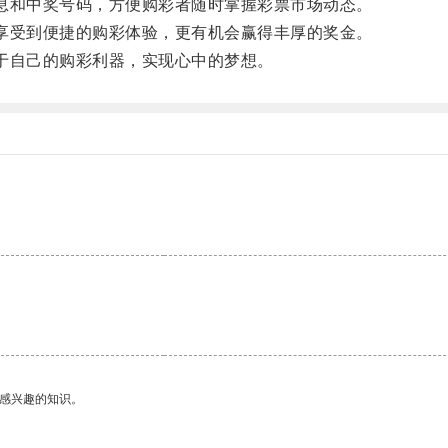
和中奖号码，方便购彩者随时掌握彩票市场动态。
受到便捷的购彩体验，更有机会赢得丰厚的奖金。
自己的购彩利器，实现心中的梦想。
己感兴趣的知识。