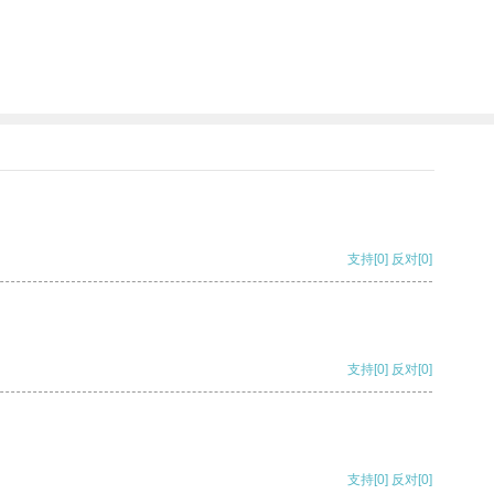
支持
[0]
反对
[0]
支持
[0]
反对
[0]
支持
[0]
反对
[0]