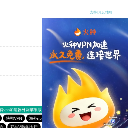
支持
[0]
反对
[0]
支持
[0]
反对
[0]
支持
[0]
反对
[0]
费vps加速器外网苹果版
旋风加速度器
快连加速器
快鸭VPN
海外npv加速器官网
老品牌—全民彩票
的
彩神Vl购彩大厅
全民彩票安卓版下载