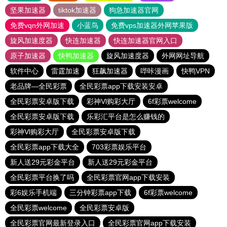
坚果加速器
tiktok加速器
狗急加速器官网
免费vqn外网加速
小蓝鸟
免费vps加速器外网苹果版
旋风加速度器
快连加速器
快连加速器官网入口
原子加速器
快鸭加速器
旋风加速度器
外网网址导航
软件中心
雷霆加速
狂飙加速器
哔咔漫画
快鸭VPN
老品牌—全民彩票
全民彩票app下载安装安卓
全民彩票安卓版下载
彩神Vl购彩大厅
6f彩票welcome
全民彩票安卓版下载
乐彩汇平台是怎么赚钱的
彩神Vl购彩大厅
全民彩票安卓版下载
全民彩票app下载大全
703彩票娱乐平台
新人送29元彩金平台
新人送29元彩金平台
全民彩票平台换了吗
全民彩票官网app下载安装
彩6娱乐手机端
三分钟彩票app下载
6f彩票welcome
全民彩票welcome
全民彩票安卓版
全民彩票官网最新登录入口
全民彩票官网app下载安装