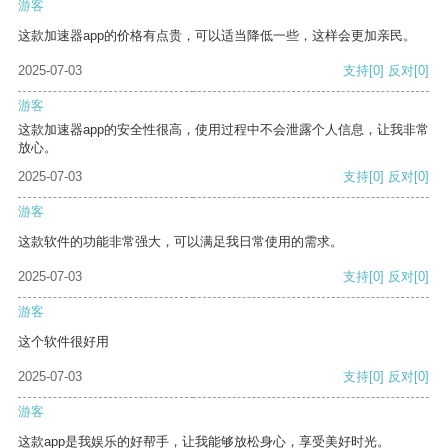
游客
这款加速器app的价格有点贵，可以适当降低一些，这样会更加亲民。
2025-07-03
支持
[0]
反对
[0]
游客
这款加速器app的安全性很高，使用过程中不会泄露个人信息，让我非常
放心。
2025-07-03
支持
[0]
反对
[0]
游客
这款软件的功能非常强大，可以满足我日常使用的需求。
2025-07-03
支持
[0]
反对
[0]
游客
这个软件很好用
2025-07-03
支持
[0]
反对
[0]
游客
这款app是我娱乐的好帮手，让我能够放松身心，享受美好时光。