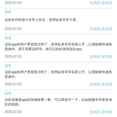
2025-07-03
支持
[0]
反对
[0]
游客
这款软件的设计非常人性化，使用起来非常方便。
2025-07-03
支持
[0]
反对
[0]
游客
这款app的用户界面简洁明了，使用起来非常容易上手，让我能够快速熟
悉操作。我不用看说明书，就可以轻松使用这款app。
2025-07-03
支持
[0]
反对
[0]
游客
这款app的用户界面简洁明了，使用起来非常容易上手，让我能够快速熟
悉操作。
2025-07-03
支持
[0]
反对
[0]
游客
这款加速器app的加速效果一般，可以再提升一下，比如能够支持更多地
区的线路。
2025-07-03
支持
[0]
反对
[0]