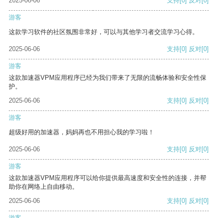
2025-06-06
支持
[0]
反对
[0]
游客
这款学习软件的社区氛围非常好，可以与其他学习者交流学习心得。
2025-06-06
支持
[0]
反对
[0]
游客
这款加速器VPM应用程序已经为我们带来了无限的流畅体验和安全性保
护。
2025-06-06
支持
[0]
反对
[0]
游客
超级好用的加速器，妈妈再也不用担心我的学习啦！
2025-06-06
支持
[0]
反对
[0]
游客
这款加速器VPM应用程序可以给你提供最高速度和安全性的连接，并帮
助你在网络上自由移动。
2025-06-06
支持
[0]
反对
[0]
游客