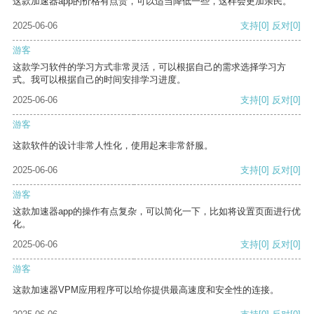
这款加速器app的价格有点贵，可以适当降低一些，这样会更加亲民。
2025-06-06
支持
[0]
反对
[0]
游客
这款学习软件的学习方式非常灵活，可以根据自己的需求选择学习方
式。我可以根据自己的时间安排学习进度。
2025-06-06
支持
[0]
反对
[0]
游客
这款软件的设计非常人性化，使用起来非常舒服。
2025-06-06
支持
[0]
反对
[0]
游客
这款加速器app的操作有点复杂，可以简化一下，比如将设置页面进行优
化。
2025-06-06
支持
[0]
反对
[0]
游客
这款加速器VPM应用程序可以给你提供最高速度和安全性的连接。