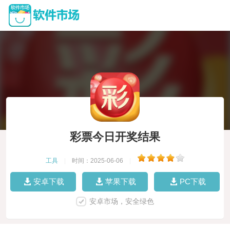
彩票今日开奖结果
工具
|
时间：2025-06-06
|
安卓下载
苹果下载
PC下载
安卓市场，安全绿色