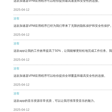
这款加速器VPM应用程序可以给你提供最高速度和安全性的连接。
2025-04-12
游客
这款加速器VPM应用程序已经为我们带来了无限的隐私保护和安全性保护
2025-04-12
游客
这款app让我的工作效率提高了50%，让我能够更轻松地完成工作任务。
2025-04-12
游客
这款加速器VPM应用程序可以给你提供全球覆盖和最高安全性的连接。
2025-04-12
游客
这款app的音乐资源非常优质，可以让我尽情享受音乐的魅力。
2025-04-12