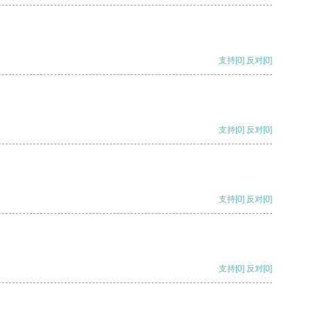
支持
[0]
反对
[0]
支持
[0]
反对
[0]
支持
[0]
反对
[0]
支持
[0]
反对
[0]