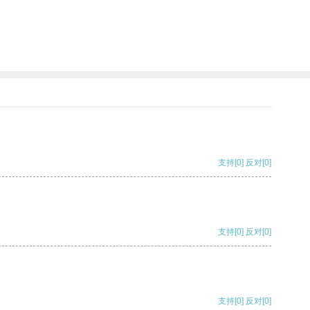
支持
[0]
反对
[0]
支持
[0]
反对
[0]
支持
[0]
反对
[0]