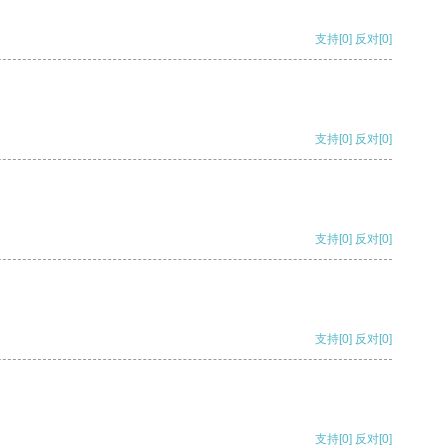
支持
[0]
反对
[0]
支持
[0]
反对
[0]
支持
[0]
反对
[0]
支持
[0]
反对
[0]
支持
[0]
反对
[0]