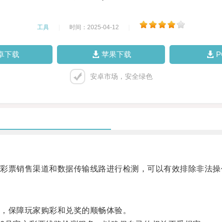
工具
|
时间：2025-04-12
|
卓下载
苹果下载
安卓市场，安全绿色
票销售渠道和数据传输线路进行检测，可以有效排除非法操
，保障玩家购彩和兑奖的顺畅体验。