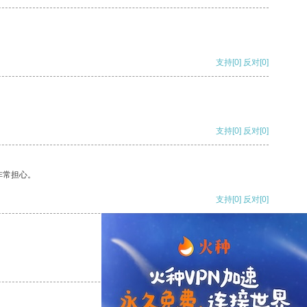
支持
[0]
反对
[0]
支持
[0]
反对
[0]
非常担心。
支持
[0]
反对
[0]
支持
[0]
反对
[0]