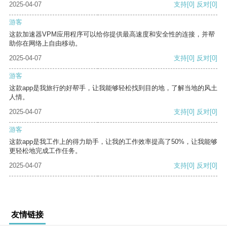
2025-04-07
支持
[0]
反对
[0]
游客
这款加速器VPM应用程序可以给你提供最高速度和安全性的连接，并帮
助你在网络上自由移动。
2025-04-07
支持
[0]
反对
[0]
游客
这款app是我旅行的好帮手，让我能够轻松找到目的地，了解当地的风土
人情。
2025-04-07
支持
[0]
反对
[0]
游客
这款app是我工作上的得力助手，让我的工作效率提高了50%，让我能够
更轻松地完成工作任务。
2025-04-07
支持
[0]
反对
[0]
友情链接