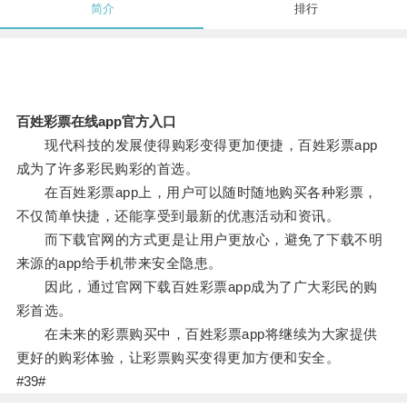
简介
排行
百姓彩票在线app官方入口
现代科技的发展使得购彩变得更加便捷，百姓彩票app
成为了许多彩民购彩的首选。
在百姓彩票app上，用户可以随时随地购买各种彩票，
不仅简单快捷，还能享受到最新的优惠活动和资讯。
而下载官网的方式更是让用户更放心，避免了下载不明
来源的app给手机带来安全隐患。
因此，通过官网下载百姓彩票app成为了广大彩民的购
彩首选。
在未来的彩票购买中，百姓彩票app将继续为大家提供
更好的购彩体验，让彩票购买变得更加方便和安全。
#39#