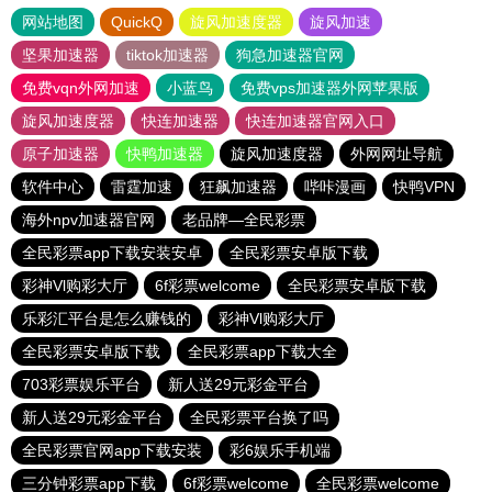
网站地图
QuickQ
旋风加速度器
旋风加速
坚果加速器
tiktok加速器
狗急加速器官网
免费vqn外网加速
小蓝鸟
免费vps加速器外网苹果版
旋风加速度器
快连加速器
快连加速器官网入口
原子加速器
快鸭加速器
旋风加速度器
外网网址导航
软件中心
雷霆加速
狂飙加速器
哔咔漫画
快鸭VPN
海外npv加速器官网
老品牌—全民彩票
全民彩票app下载安装安卓
全民彩票安卓版下载
彩神Vl购彩大厅
6f彩票welcome
全民彩票安卓版下载
乐彩汇平台是怎么赚钱的
彩神Vl购彩大厅
全民彩票安卓版下载
全民彩票app下载大全
703彩票娱乐平台
新人送29元彩金平台
新人送29元彩金平台
全民彩票平台换了吗
全民彩票官网app下载安装
彩6娱乐手机端
三分钟彩票app下载
6f彩票welcome
全民彩票welcome