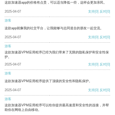
这款加速器app的价格有点贵，可以适当降低一些，这样会更加亲民。
2025-04-07
支持
[0]
反对
[0]
游客
这款app就像我的社交平台，让我能够与志同道合的朋友一起交流。
2025-04-07
支持
[0]
反对
[0]
游客
这款加速器VPM应用程序已经为我们带来了无限的隐私保护和安全性保
护。
2025-04-07
支持
[0]
反对
[0]
游客
这款加速器VPM应用程序提供了顶级的安全性和隐私保护。
2025-04-07
支持
[0]
反对
[0]
游客
这款加速器VPM应用程序可以给你提供最高速度和安全性的连接，并帮
助你在网络上自由移动。