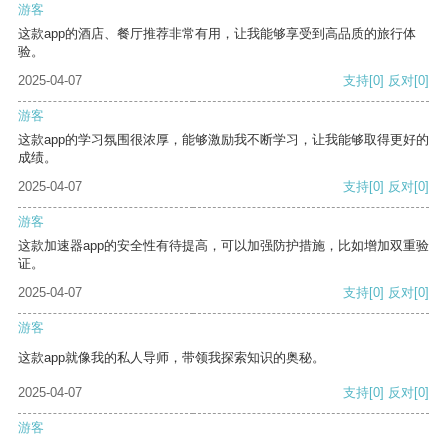
游客
这款app的酒店、餐厅推荐非常有用，让我能够享受到高品质的旅行体
验。
2025-04-07
支持
[0]
反对
[0]
游客
这款app的学习氛围很浓厚，能够激励我不断学习，让我能够取得更好的
成绩。
2025-04-07
支持
[0]
反对
[0]
游客
这款加速器app的安全性有待提高，可以加强防护措施，比如增加双重验
证。
2025-04-07
支持
[0]
反对
[0]
游客
这款app就像我的私人导师，带领我探索知识的奥秘。
2025-04-07
支持
[0]
反对
[0]
游客