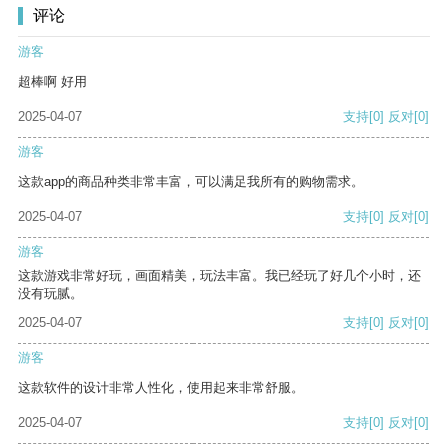
评论
游客
超棒啊 好用
2025-04-07
支持
[0]
反对
[0]
游客
这款app的商品种类非常丰富，可以满足我所有的购物需求。
2025-04-07
支持
[0]
反对
[0]
游客
这款游戏非常好玩，画面精美，玩法丰富。我已经玩了好几个小时，还
没有玩腻。
2025-04-07
支持
[0]
反对
[0]
游客
这款软件的设计非常人性化，使用起来非常舒服。
2025-04-07
支持
[0]
反对
[0]