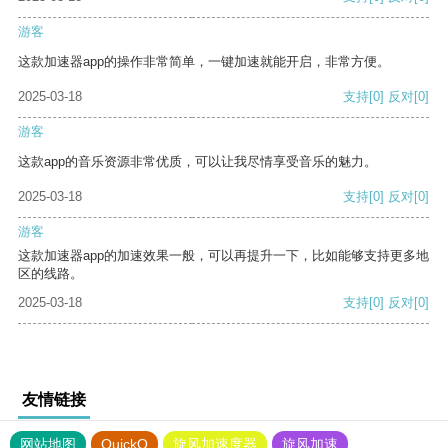
游客
这款加速器app的操作非常简单，一键加速就能开启，非常方便。
2025-03-18
支持
[0]
反对
[0]
游客
这款app的音乐资源非常优质，可以让我尽情享受音乐的魅力。
2025-03-18
支持
[0]
反对
[0]
游客
这款加速器app的加速效果一般，可以再提升一下，比如能够支持更多地
区的线路。
2025-03-18
支持
[0]
反对
[0]
友情链接
网站地图
QuickQ
旋风加速度器
旋风加速