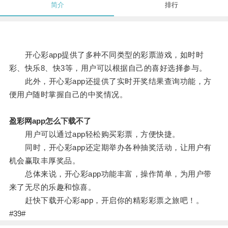
简介
排行
开心彩app提供了多种不同类型的彩票游戏，如时时
彩、快乐8、快3等，用户可以根据自己的喜好选择参与。
此外，开心彩app还提供了实时开奖结果查询功能，方
便用户随时掌握自己的中奖情况。
盈彩网app怎么下载不了
用户可以通过app轻松购买彩票，方便快捷。
同时，开心彩app还定期举办各种抽奖活动，让用户有
机会赢取丰厚奖品。
总体来说，开心彩app功能丰富，操作简单，为用户带
来了无尽的乐趣和惊喜。
赶快下载开心彩app，开启你的精彩彩票之旅吧！。
#39#