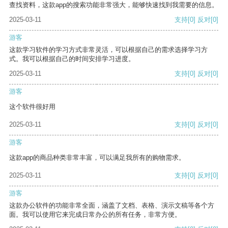
查找资料，这款app的搜索功能非常强大，能够快速找到我需要的信息。
2025-03-11
支持
[0]
反对
[0]
游客
这款学习软件的学习方式非常灵活，可以根据自己的需求选择学习方
式。我可以根据自己的时间安排学习进度。
2025-03-11
支持
[0]
反对
[0]
游客
这个软件很好用
2025-03-11
支持
[0]
反对
[0]
游客
这款app的商品种类非常丰富，可以满足我所有的购物需求。
2025-03-11
支持
[0]
反对
[0]
游客
这款办公软件的功能非常全面，涵盖了文档、表格、演示文稿等各个方
面。我可以使用它来完成日常办公的所有任务，非常方便。