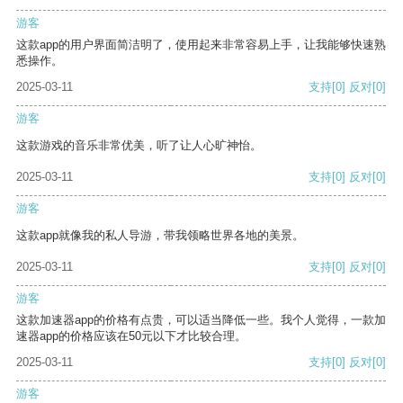
游客
这款app的用户界面简洁明了，使用起来非常容易上手，让我能够快速熟
悉操作。
2025-03-11
支持
[0]
反对
[0]
游客
这款游戏的音乐非常优美，听了让人心旷神怡。
2025-03-11
支持
[0]
反对
[0]
游客
这款app就像我的私人导游，带我领略世界各地的美景。
2025-03-11
支持
[0]
反对
[0]
游客
这款加速器app的价格有点贵，可以适当降低一些。我个人觉得，一款加
速器app的价格应该在50元以下才比较合理。
2025-03-11
支持
[0]
反对
[0]
游客