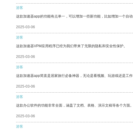
游客
这款加速器app的功能有点单一，可以增加一些新功能，比如增加一个自
2025-03-06
游客
这款加速器VPM应用程序已经为我们带来了无限的隐私和安全性保护。
2025-03-06
游客
这款加速器app简直是居家旅行必备神器，无论是看视频、玩游戏还是工
2025-03-06
游客
这款办公软件的功能非常全面，涵盖了文档、表格、演示文稿等各个方面
2025-03-06
游客