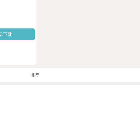
PC下载
排行