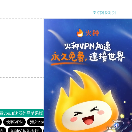
支持
[0]
反对
[0]
支持
[0]
反对
[0]
支持
[0]
反对
[0]
费vps加速器外网苹果版
旋风加速度器
快连加速器
快鸭VPN
海外npv加速器官网
老品牌—全民彩票
的
彩神Vl购彩大厅
全民彩票安卓版下载