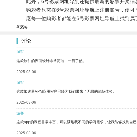
此外，6号彩票网址导航还提供最新的彩票开奖信息
购彩者只需在6号彩票网址导航上注册账号，便可享
愿每一位购彩者都能在6号彩票网址导航上找到属于
#39#
评论
游客
这款软件的界面设计非常简洁，一目了然。
2025-03-06
游客
这款加速器VPM应用程序已经为我们带来了无限的流畅体验。
2025-03-06
游客
这款app的课程非常丰富，可以满足我不同的学习需求，让我能够找到自
2025-03-06