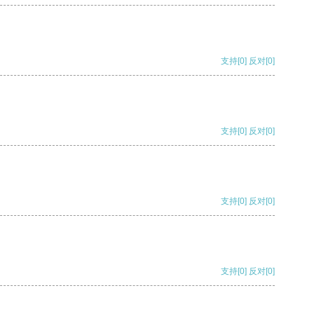
支持
[0]
反对
[0]
支持
[0]
反对
[0]
支持
[0]
反对
[0]
支持
[0]
反对
[0]