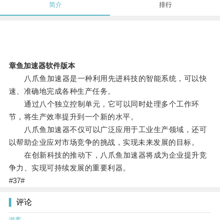
简介
排行
章鱼加速器软件版本
八爪鱼加速器是一种利用先进科技的智能系统，可以快
速、准确地完成各种生产任务。
通过八个独立控制单元，它可以同时处理多个工作环
节，将生产效率提升到一个新的水平。
八爪鱼加速器不仅可以广泛应用于工业生产领域，还可
以帮助企业应对市场竞争的挑战，实现未来发展的目标。
在创新科技的推动下，八爪鱼加速器将成为企业提升竞
争力、实现可持续发展的重要利器。
#37#
评论
游客