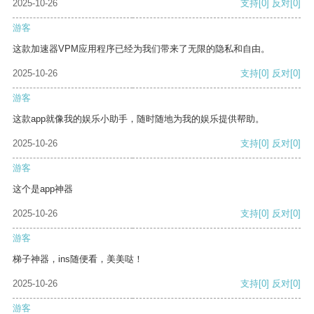
2025-10-26
支持
[0]
反对
[0]
游客
这款加速器VPM应用程序已经为我们带来了无限的隐私和自由。
2025-10-26
支持
[0]
反对
[0]
游客
这款app就像我的娱乐小助手，随时随地为我的娱乐提供帮助。
2025-10-26
支持
[0]
反对
[0]
游客
这个是app神器
2025-10-26
支持
[0]
反对
[0]
游客
梯子神器，ins随便看，美美哒！
2025-10-26
支持
[0]
反对
[0]
游客