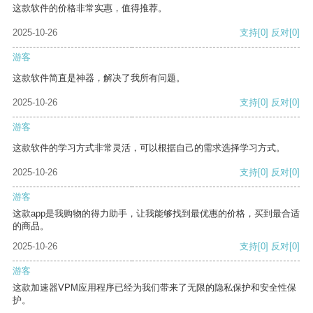
这款软件的价格非常实惠，值得推荐。
2025-10-26
支持
[0]
反对
[0]
游客
这款软件简直是神器，解决了我所有问题。
2025-10-26
支持
[0]
反对
[0]
游客
这款软件的学习方式非常灵活，可以根据自己的需求选择学习方式。
2025-10-26
支持
[0]
反对
[0]
游客
这款app是我购物的得力助手，让我能够找到最优惠的价格，买到最合适
的商品。
2025-10-26
支持
[0]
反对
[0]
游客
这款加速器VPM应用程序已经为我们带来了无限的隐私保护和安全性保
护。