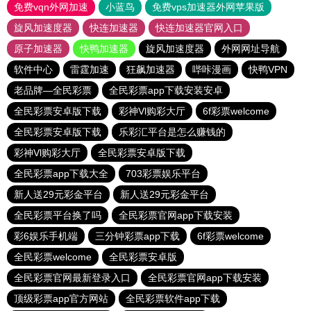
免费vqn外网加速
小蓝鸟
免费vps加速器外网苹果版
旋风加速度器
快连加速器
快连加速器官网入口
原子加速器
快鸭加速器
旋风加速度器
外网网址导航
软件中心
雷霆加速
狂飙加速器
哔咔漫画
快鸭VPN
老品牌—全民彩票
全民彩票app下载安装安卓
全民彩票安卓版下载
彩神Vl购彩大厅
6f彩票welcome
全民彩票安卓版下载
乐彩汇平台是怎么赚钱的
彩神Vl购彩大厅
全民彩票安卓版下载
全民彩票app下载大全
703彩票娱乐平台
新人送29元彩金平台
新人送29元彩金平台
全民彩票平台换了吗
全民彩票官网app下载安装
彩6娱乐手机端
三分钟彩票app下载
6f彩票welcome
全民彩票welcome
全民彩票安卓版
全民彩票官网最新登录入口
全民彩票官网app下载安装
顶级彩票app官方网站
全民彩票软件app下载