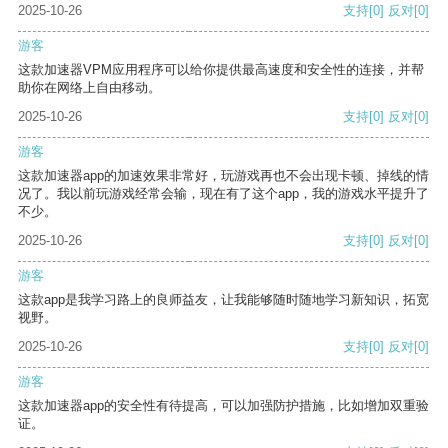
2025-10-26
支持
[0]
反对
[0]
游客
这款加速器VPM应用程序可以给你提供最高速度和安全性的连接，并帮
助你在网络上自由移动。
2025-10-26
支持
[0]
反对
[0]
游客
这款加速器app的加速效果非常好，玩游戏再也不会出现卡顿、掉线的情
况了。我以前玩游戏经常会输，现在有了这个app，我的游戏水平提升了
不少。
2025-10-26
支持
[0]
反对
[0]
游客
这款app是我学习路上的良师益友，让我能够随时随地学习新知识，拓宽
视野。
2025-10-26
支持
[0]
反对
[0]
游客
这款加速器app的安全性有待提高，可以加强防护措施，比如增加双重验
证。