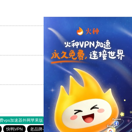
支持
[0]
反对
[0]
支持
[0]
反对
[0]
支持
[0]
反对
[0]
费vps加速器外网苹果版
旋风加速度器
快连加速器
快鸭VPN
老品牌—全民彩票
全民彩票app下载安装安卓