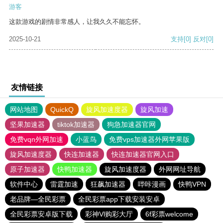
游客
这款游戏的剧情非常感人，让我久久不能忘怀。
2025-10-21
支持
[0]
反对
[0]
友情链接
网站地图
QuickQ
旋风加速度器
旋风加速
坚果加速器
tiktok加速器
狗急加速器官网
免费vqn外网加速
小蓝鸟
免费vps加速器外网苹果版
旋风加速度器
快连加速器
快连加速器官网入口
原子加速器
快鸭加速器
旋风加速度器
外网网址导航
软件中心
雷霆加速
狂飙加速器
哔咔漫画
快鸭VPN
老品牌—全民彩票
全民彩票app下载安装安卓
全民彩票安卓版下载
彩神Vl购彩大厅
6f彩票welcome