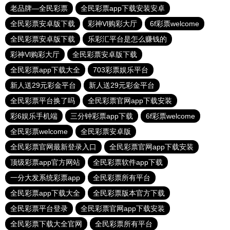
老品牌—全民彩票
全民彩票app下载安装安卓
全民彩票安卓版下载
彩神Vl购彩大厅
6f彩票welcome
全民彩票安卓版下载
乐彩汇平台是怎么赚钱的
彩神Vl购彩大厅
全民彩票安卓版下载
全民彩票app下载大全
703彩票娱乐平台
新人送29元彩金平台
新人送29元彩金平台
全民彩票平台换了吗
全民彩票官网app下载安装
彩6娱乐手机端
三分钟彩票app下载
6f彩票welcome
全民彩票welcome
全民彩票安卓版
全民彩票官网最新登录入口
全民彩票官网app下载安装
顶级彩票app官方网站
全民彩票软件app下载
一分大发系统彩票app
全民彩票所有平台
全民彩票app下载大全
全民彩票版本官方下载
全民彩票平台登录
全民彩票官网app下载安装
全民彩票下载大全官网
全民彩票所有平台