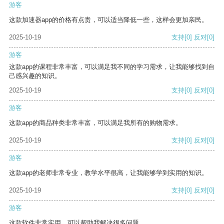
游客
这款加速器app的价格有点贵，可以适当降低一些，这样会更加亲民。
2025-10-19
支持
[0]
反对
[0]
游客
这款app的课程非常丰富，可以满足我不同的学习需求，让我能够找到自
己感兴趣的知识。
2025-10-19
支持
[0]
反对
[0]
游客
这款app的商品种类非常丰富，可以满足我所有的购物需求。
2025-10-19
支持
[0]
反对
[0]
游客
这款app的老师非常专业，教学水平很高，让我能够学到实用的知识。
2025-10-19
支持
[0]
反对
[0]
游客
这款软件非常实用，可以帮助我解决很多问题。