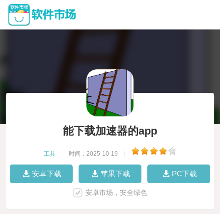
能下载加速器的app
工具
|
时间：2025-10-19
|
安卓下载
苹果下载
PC下载
安卓市场，安全绿色