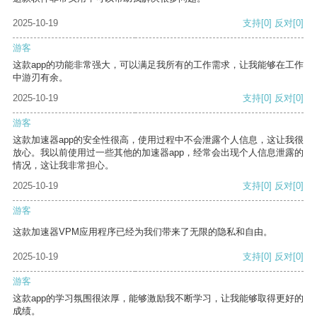
2025-10-19
支持
[0]
反对
[0]
游客
这款app的功能非常强大，可以满足我所有的工作需求，让我能够在工作
中游刃有余。
2025-10-19
支持
[0]
反对
[0]
游客
这款加速器app的安全性很高，使用过程中不会泄露个人信息，这让我很
放心。我以前使用过一些其他的加速器app，经常会出现个人信息泄露的
情况，这让我非常担心。
2025-10-19
支持
[0]
反对
[0]
游客
这款加速器VPM应用程序已经为我们带来了无限的隐私和自由。
2025-10-19
支持
[0]
反对
[0]
游客
这款app的学习氛围很浓厚，能够激励我不断学习，让我能够取得更好的
成绩。