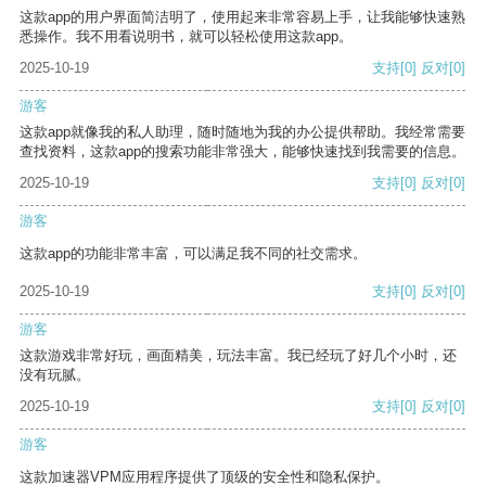
这款app的用户界面简洁明了，使用起来非常容易上手，让我能够快速熟
悉操作。我不用看说明书，就可以轻松使用这款app。
2025-10-19
支持
[0]
反对
[0]
游客
这款app就像我的私人助理，随时随地为我的办公提供帮助。我经常需要
查找资料，这款app的搜索功能非常强大，能够快速找到我需要的信息。
2025-10-19
支持
[0]
反对
[0]
游客
这款app的功能非常丰富，可以满足我不同的社交需求。
2025-10-19
支持
[0]
反对
[0]
游客
这款游戏非常好玩，画面精美，玩法丰富。我已经玩了好几个小时，还
没有玩腻。
2025-10-19
支持
[0]
反对
[0]
游客
这款加速器VPM应用程序提供了顶级的安全性和隐私保护。