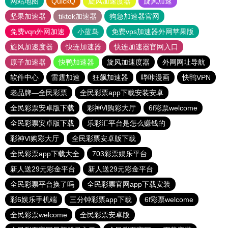
网站地图
QuickQ
旋风加速度器
旋风加速
坚果加速器
tiktok加速器
狗急加速器官网
免费vqn外网加速
小蓝鸟
免费vps加速器外网苹果版
旋风加速度器
快连加速器
快连加速器官网入口
原子加速器
快鸭加速器
旋风加速度器
外网网址导航
软件中心
雷霆加速
狂飙加速器
哔咔漫画
快鸭VPN
老品牌—全民彩票
全民彩票app下载安装安卓
全民彩票安卓版下载
彩神Vl购彩大厅
6f彩票welcome
全民彩票安卓版下载
乐彩汇平台是怎么赚钱的
彩神Vl购彩大厅
全民彩票安卓版下载
全民彩票app下载大全
703彩票娱乐平台
新人送29元彩金平台
新人送29元彩金平台
全民彩票平台换了吗
全民彩票官网app下载安装
彩6娱乐手机端
三分钟彩票app下载
6f彩票welcome
全民彩票welcome
全民彩票安卓版