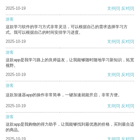
2025-10-19
支持
[0]
反对
[0]
游客
这款学习软件的学习方式非常灵活，可以根据自己的需求选择学习方
式。我可以根据自己的时间安排学习进度。
2025-10-19
支持
[0]
反对
[0]
游客
这款app是我学习路上的良师益友，让我能够随时随地学习新知识，拓宽
视野。
2025-10-19
支持
[0]
反对
[0]
游客
这款加速器app的操作非常简单，一键加速就能开启，非常方便。
2025-10-19
支持
[0]
反对
[0]
游客
这款app是我购物的得力助手，让我能够找到最优惠的价格，买到最合适
的商品。
2025-10-19
支持
[0]
反对
[0]