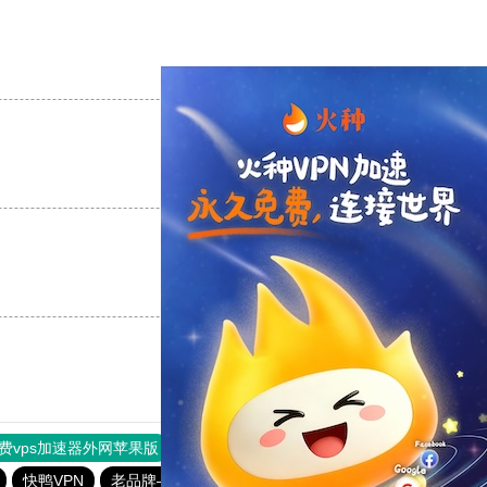
支持
[0]
反对
[0]
支持
[0]
反对
[0]
支持
[0]
反对
[0]
费vps加速器外网苹果版
旋风加速度器
快连加速器
快鸭VPN
老品牌—全民彩票
全民彩票app下载安装安卓