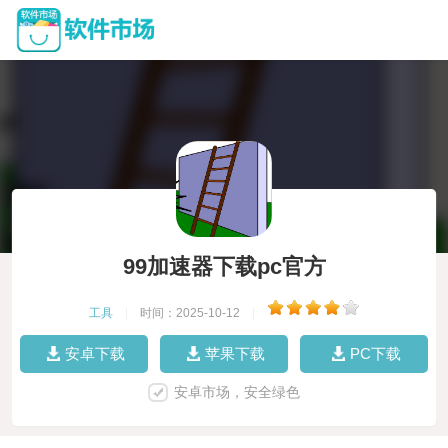
99加速器下载pc官方
工具
|
时间：2025-10-12
|
安卓下载
苹果下载
PC下载
安卓市场，安全绿色