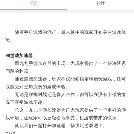
简介
排行
随着手机游戏的流行，越来越多的玩家开始关注游戏体
验。
99游戏加速器
而九九手游加速器的出现，为玩家提供了一个解决延迟
问题的利器。
通过连接加速器，玩家不仅能够稳定地畅玩游戏，还可
以感受到更加流畅的游戏体验。
无论是联机对战还是多人合作，都可以在没有卡顿的情
况下享受游戏乐趣。
总之，九九手游加速器为广大玩家提供了一个更好的游
戏环境，让玩家可以更轻松地享受手机游戏带来的快乐。
就让我们一起打开加速器，畅快玩游戏吧！。
#37#