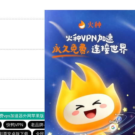
支持
[0]
反对
[0]
支持
[0]
反对
[0]
支持
[0]
反对
[0]
费vps加速器外网苹果版
旋风加速度器
快连加速器
快鸭VPN
老品牌—全民彩票
全民彩票app下载安装安卓
彩票安卓版下载
全民彩票app下载大全
703彩票娱乐平台