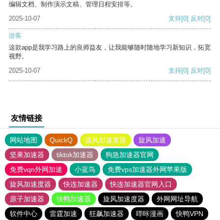
编辑文档、制作演示文稿、管理日程安排等。
2025-10-07
支持
[0]
反对
[0]
游客
这款app是我学习路上的良师益友，让我能够随时随地学习新知识，拓宽
视野。
2025-10-07
支持
[0]
反对
[0]
友情链接
网站地图
QuickQ
旋风加速度器
旋风加速
坚果加速器
tiktok加速器
狗急加速器官网
免费vqn外网加速
小蓝鸟
免费vps加速器外网苹果版
旋风加速度器
快连加速器
快连加速器官网入口
原子加速器
快鸭加速器
旋风加速度器
外网网址导航
软件中心
雷霆加速
狂飙加速器
哔咔漫画
快鸭VPN