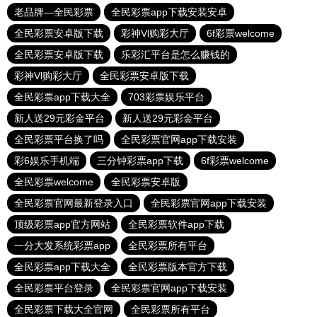
老品牌—全民彩票
全民彩票app下载安装安卓
全民彩票安卓版下载
彩神Vl购彩大厅
6f彩票welcome
全民彩票安卓版下载
乐彩汇平台是怎么赚钱的
彩神Vl购彩大厅
全民彩票安卓版下载
全民彩票app下载大全
703彩票娱乐平台
新人送29元彩金平台
新人送29元彩金平台
全民彩票平台换了吗
全民彩票官网app下载安装
彩6娱乐手机端
三分钟彩票app下载
6f彩票welcome
全民彩票welcome
全民彩票安卓版
全民彩票官网最新登录入口
全民彩票官网app下载安装
顶级彩票app官方网站
全民彩票软件app下载
一分大发系统彩票app
全民彩票所有平台
全民彩票app下载大全
全民彩票版本官方下载
全民彩票平台登录
全民彩票官网app下载安装
全民彩票下载大全官网
全民彩票所有平台