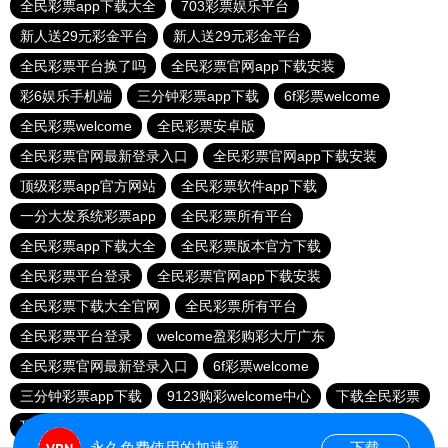
全民彩票app下载大全
703彩票娱乐平台
新人送29元彩金平台
新人送29元彩金平台
全民彩票平台换了吗
全民彩票官网app下载安装
彩6娱乐手机端
三分钟彩票app下载
6f彩票welcome
全民彩票welcome
全民彩票安卓版
全民彩票官网最新登录入口
全民彩票官网app下载安装
顶级彩票app官方网站
全民彩票软件app下载
一分大发系统彩票app
全民彩票所有平台
全民彩票app下载大全
全民彩票版本官方下载
全民彩票平台登录
全民彩票官网app下载安装
全民彩票下载大全官网
全民彩票所有平台
全民彩票平台登录
welcome盈彩购彩大厅广东
全民彩票官网最新登录入口
6f彩票welcome
三分钟彩票app下载
9123购彩welcome中心
下载全民彩票
顶级彩票app官方网站
全民彩票平台登录
明发彩票平台
永久免费使用的加速器
下载