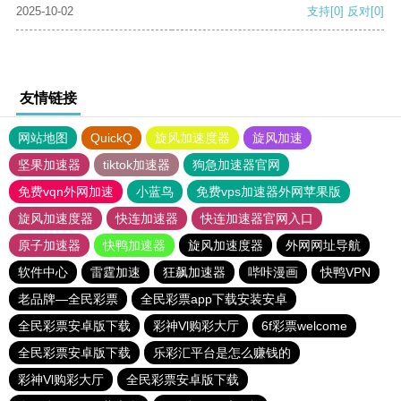
2025-10-02
支持
[0]
反对
[0]
友情链接
网站地图
QuickQ
旋风加速度器
旋风加速
坚果加速器
tiktok加速器
狗急加速器官网
免费vqn外网加速
小蓝鸟
免费vps加速器外网苹果版
旋风加速度器
快连加速器
快连加速器官网入口
原子加速器
快鸭加速器
旋风加速度器
外网网址导航
软件中心
雷霆加速
狂飙加速器
哔咔漫画
快鸭VPN
老品牌—全民彩票
全民彩票app下载安装安卓
全民彩票安卓版下载
彩神Vl购彩大厅
6f彩票welcome
全民彩票安卓版下载
乐彩汇平台是怎么赚钱的
彩神Vl购彩大厅
全民彩票安卓版下载