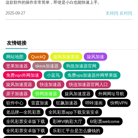
这款软件的操作非常简单，即使是小白也能快速上手。
2025-09-27
支持
[0]
反对
[0]
友情链接
网站地图
QuickQ
旋风加速度器
旋风加速
坚果加速器
tiktok加速器
狗急加速器官网
免费vqn外网加速
小蓝鸟
免费vps加速器外网苹果版
旋风加速度器
快连加速器
快连加速器官网入口
原子加速器
快鸭加速器
旋风加速度器
外网网址导航
软件中心
雷霆加速
狂飙加速器
哔咔漫画
快鸭VPN
老品牌—全民彩票
全民彩票app下载安装安卓
全民彩票安卓版下载
彩神Vl购彩大厅
6f彩票welcome
全民彩票安卓版下载
乐彩汇平台是怎么赚钱的