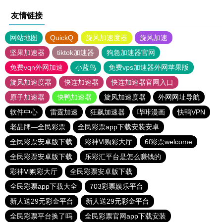
友情链接
网站地图
QuickQ
旋风加速度器
旋风加速
坚果加速器
tiktok加速器
狗急加速器官网
免费vqn外网加速
小蓝鸟
免费vps加速器外网苹果版
旋风加速度器
快连加速器
快连加速器官网入口
原子加速器
快鸭加速器
旋风加速度器
外网网址导航
软件中心
雷霆加速
狂飙加速器
哔咔漫画
快鸭VPN
老品牌—全民彩票
全民彩票app下载安装安卓
全民彩票安卓版下载
彩神Vl购彩大厅
6f彩票welcome
全民彩票安卓版下载
乐彩汇平台是怎么赚钱的
彩神Vl购彩大厅
全民彩票安卓版下载
全民彩票app下载大全
703彩票娱乐平台
新人送29元彩金平台
新人送29元彩金平台
全民彩票平台换了吗
全民彩票官网app下载安装