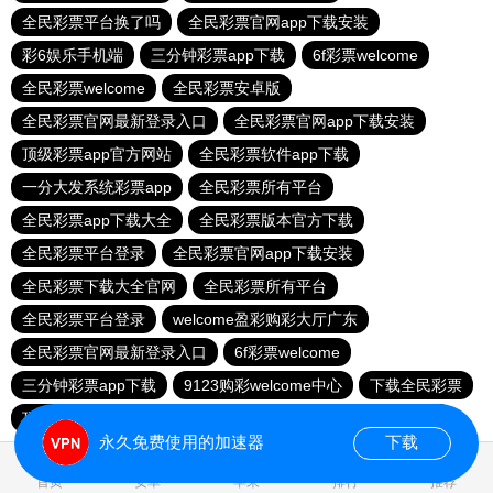
全民彩票平台换了吗
全民彩票官网app下载安装
彩6娱乐手机端
三分钟彩票app下载
6f彩票welcome
全民彩票welcome
全民彩票安卓版
全民彩票官网最新登录入口
全民彩票官网app下载安装
顶级彩票app官方网站
全民彩票软件app下载
一分大发系统彩票app
全民彩票所有平台
全民彩票app下载大全
全民彩票版本官方下载
全民彩票平台登录
全民彩票官网app下载安装
全民彩票下载大全官网
全民彩票所有平台
全民彩票平台登录
welcome盈彩购彩大厅广东
全民彩票官网最新登录入口
6f彩票welcome
三分钟彩票app下载
9123购彩welcome中心
下载全民彩票
顶级彩票app官方网站
全民彩票平台登录
明发彩票平台
永久免费使用的加速器
下载
0.023825s
首页
安卓
苹果
排行
推荐