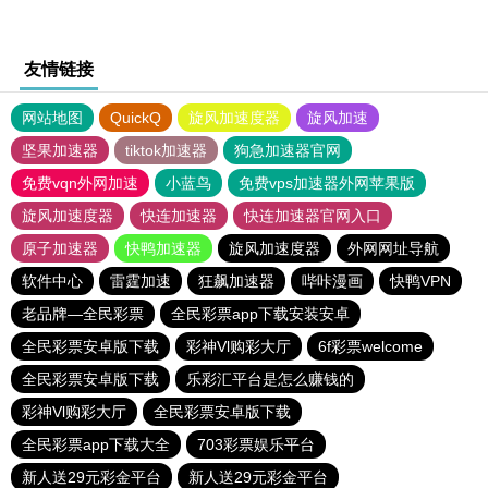
友情链接
网站地图
QuickQ
旋风加速度器
旋风加速
坚果加速器
tiktok加速器
狗急加速器官网
免费vqn外网加速
小蓝鸟
免费vps加速器外网苹果版
旋风加速度器
快连加速器
快连加速器官网入口
原子加速器
快鸭加速器
旋风加速度器
外网网址导航
软件中心
雷霆加速
狂飙加速器
哔咔漫画
快鸭VPN
老品牌—全民彩票
全民彩票app下载安装安卓
全民彩票安卓版下载
彩神Vl购彩大厅
6f彩票welcome
全民彩票安卓版下载
乐彩汇平台是怎么赚钱的
彩神Vl购彩大厅
全民彩票安卓版下载
全民彩票app下载大全
703彩票娱乐平台
新人送29元彩金平台
新人送29元彩金平台