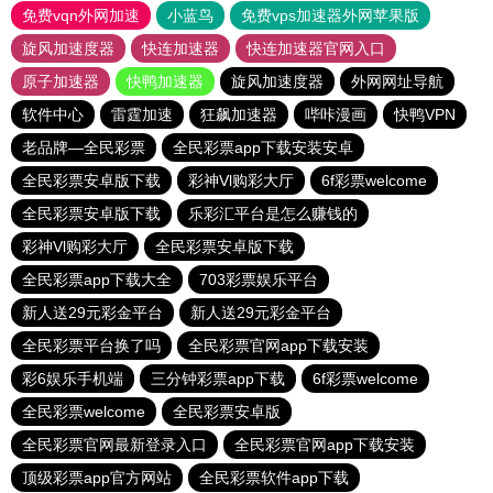
免费vqn外网加速
小蓝鸟
免费vps加速器外网苹果版
旋风加速度器
快连加速器
快连加速器官网入口
原子加速器
快鸭加速器
旋风加速度器
外网网址导航
软件中心
雷霆加速
狂飙加速器
哔咔漫画
快鸭VPN
老品牌—全民彩票
全民彩票app下载安装安卓
全民彩票安卓版下载
彩神Vl购彩大厅
6f彩票welcome
全民彩票安卓版下载
乐彩汇平台是怎么赚钱的
彩神Vl购彩大厅
全民彩票安卓版下载
全民彩票app下载大全
703彩票娱乐平台
新人送29元彩金平台
新人送29元彩金平台
全民彩票平台换了吗
全民彩票官网app下载安装
彩6娱乐手机端
三分钟彩票app下载
6f彩票welcome
全民彩票welcome
全民彩票安卓版
全民彩票官网最新登录入口
全民彩票官网app下载安装
顶级彩票app官方网站
全民彩票软件app下载