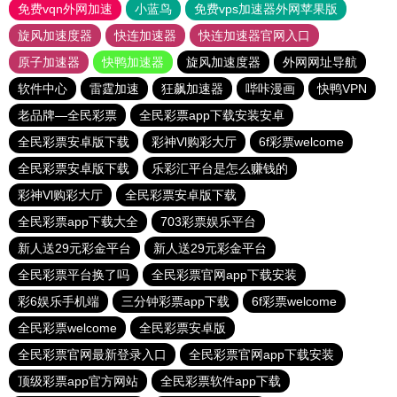
免费vqn外网加速
小蓝鸟
免费vps加速器外网苹果版
旋风加速度器
快连加速器
快连加速器官网入口
原子加速器
快鸭加速器
旋风加速度器
外网网址导航
软件中心
雷霆加速
狂飙加速器
哔咔漫画
快鸭VPN
老品牌—全民彩票
全民彩票app下载安装安卓
全民彩票安卓版下载
彩神Vl购彩大厅
6f彩票welcome
全民彩票安卓版下载
乐彩汇平台是怎么赚钱的
彩神Vl购彩大厅
全民彩票安卓版下载
全民彩票app下载大全
703彩票娱乐平台
新人送29元彩金平台
新人送29元彩金平台
全民彩票平台换了吗
全民彩票官网app下载安装
彩6娱乐手机端
三分钟彩票app下载
6f彩票welcome
全民彩票welcome
全民彩票安卓版
全民彩票官网最新登录入口
全民彩票官网app下载安装
顶级彩票app官方网站
全民彩票软件app下载