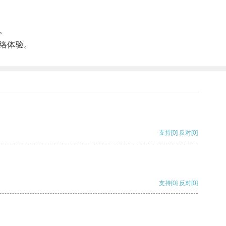
。
络体验。
支持
[0]
反对
[0]
支持
[0]
反对
[0]