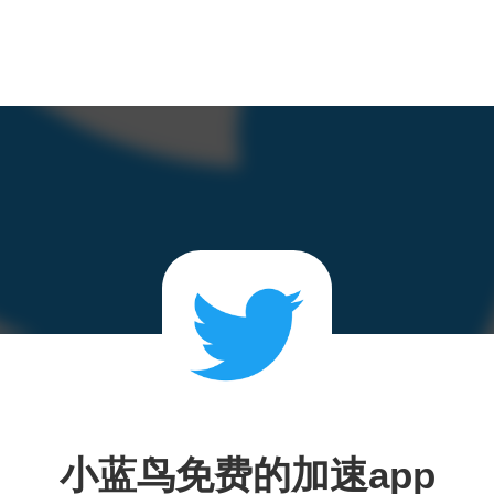
小蓝鸟免费的加速app