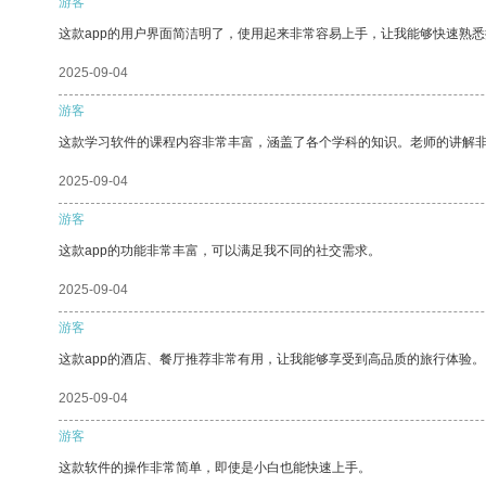
游客
这款app的用户界面简洁明了，使用起来非常容易上手，让我能够快速熟悉
2025-09-04
游客
这款学习软件的课程内容非常丰富，涵盖了各个学科的知识。老师的讲解
2025-09-04
游客
这款app的功能非常丰富，可以满足我不同的社交需求。
2025-09-04
游客
这款app的酒店、餐厅推荐非常有用，让我能够享受到高品质的旅行体验。
2025-09-04
游客
这款软件的操作非常简单，即使是小白也能快速上手。