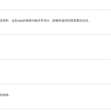
找资料，这款app的搜索功能非常强大，能够快速找到我需要的信息。
区的线路。