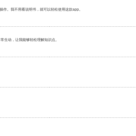
操作。我不用看说明书，就可以轻松使用这款app。
非常生动，让我能够轻松理解知识点。