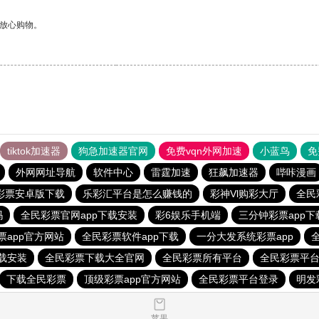
够放心购物。
tiktok加速器
狗急加速器官网
免费vqn外网加速
小蓝鸟
免
外网网址导航
软件中心
雷霆加速
狂飙加速器
哔咔漫画
彩票安卓版下载
乐彩汇平台是怎么赚钱的
彩神Vl购彩大厅
全民
吗
全民彩票官网app下载安装
彩6娱乐手机端
三分钟彩票app下
票app官方网站
全民彩票软件app下载
一分大发系统彩票app
下载安装
全民彩票下载大全官网
全民彩票所有平台
全民彩票平
下载全民彩票
顶级彩票app官方网站
全民彩票平台登录
明发
苹果