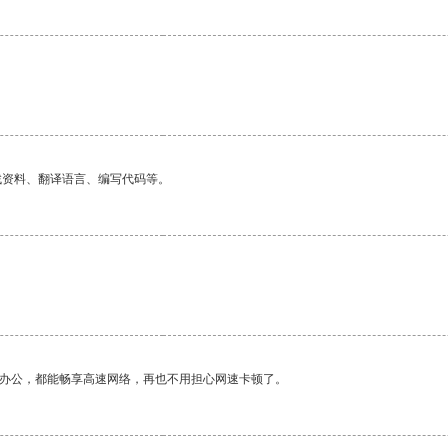
找资料、翻译语言、编写代码等。
作办公，都能畅享高速网络，再也不用担心网速卡顿了。