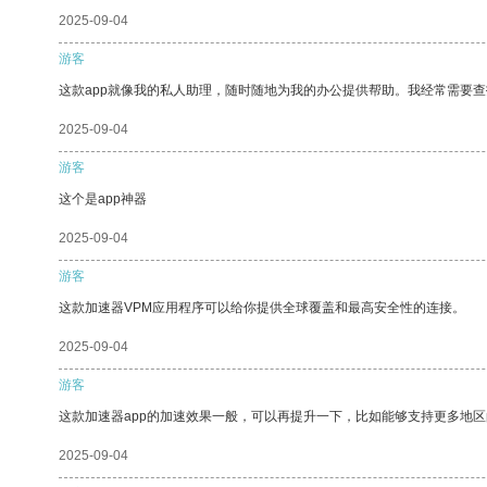
2025-09-04
游客
这款app就像我的私人助理，随时随地为我的办公提供帮助。我经常需要查
2025-09-04
游客
这个是app神器
2025-09-04
游客
这款加速器VPM应用程序可以给你提供全球覆盖和最高安全性的连接。
2025-09-04
游客
这款加速器app的加速效果一般，可以再提升一下，比如能够支持更多地
2025-09-04