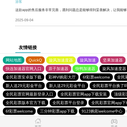
游客
这款app的售后服务非常完善，遇到问题总是能够得到妥善解决，让我能
2025-09-04
友情链接
网站地图
QuickQ
旋风加速度器
旋风加速
坚果加速器
快连加速器官网入口
原子加速器
快鸭加速器
旋风加速度器
全民彩票安卓版下载
彩神Vl购彩大厅
6f彩票welcome
全民
新人送29元彩金平台
新人送29元彩金平台
全民彩票平台换了
全民彩票官网最新登录入口
全民彩票官网app下载安装
顶级彩
全民彩票版本官方下载
全民彩票平台登录
全民彩票官网app
6f彩票welcome
三分钟彩票app下载
9123购彩welcome中心
首页
安卓