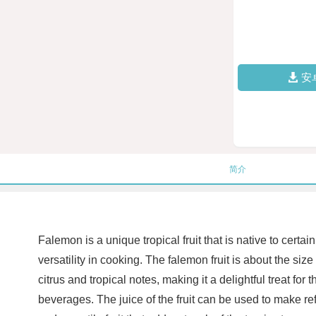
安
简介
Falemon is a unique tropical fruit that is native to certa
versatility in cooking. The falemon fruit is about the si
citrus and tropical notes, making it a delightful treat fo
beverages. The juice of the fruit can be used to make refr