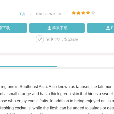
工具
|
时间：2025-08-28
|
卓下载
苹果下载
安卓市场，安全绿色
in regions in Southeast Asia. Also known as taunser, the falemon fr
ze of a small orange and has a thick green skin that hides a sweet
r those who enjoy exotic fruits. In addition to being enjoyed on it
eshing cocktails, while the flesh can be added to salads or desse