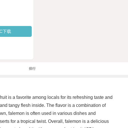
PC下载
排行
uit is a favorite among locals for its refreshing taste and
 and tangy flesh inside. The flavor is a combination of
s own, falemon is often used in various dishes and
rts for a tropical twist. Overall, falemon is a delicious