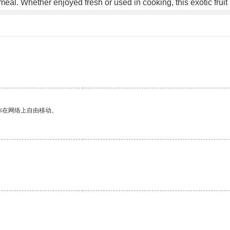
y meal. Whether enjoyed fresh or used in cooking, this exotic fruit
你在网络上自由移动。