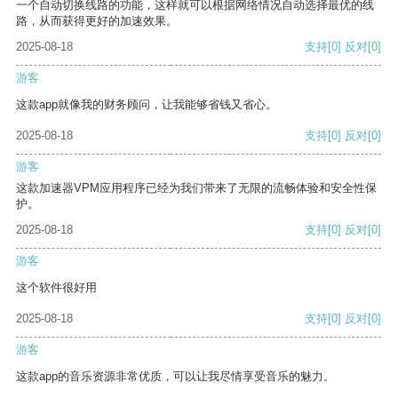
一个自动切换线路的功能，这样就可以根据网络情况自动选择最优的线
路，从而获得更好的加速效果。
2025-08-18
支持
[0]
反对
[0]
游客
这款app就像我的财务顾问，让我能够省钱又省心。
2025-08-18
支持
[0]
反对
[0]
游客
这款加速器VPM应用程序已经为我们带来了无限的流畅体验和安全性保
护。
2025-08-18
支持
[0]
反对
[0]
游客
这个软件很好用
2025-08-18
支持
[0]
反对
[0]
游客
这款app的音乐资源非常优质，可以让我尽情享受音乐的魅力。