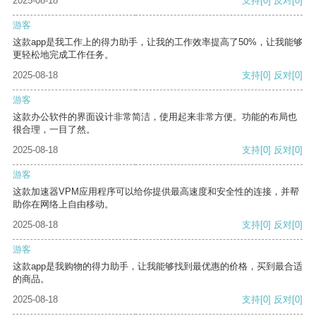
2025-08-18
支持
[0]
反对
[0]
游客
这款app是我工作上的得力助手，让我的工作效率提高了50%，让我能够
更轻松地完成工作任务。
2025-08-18
支持
[0]
反对
[0]
游客
这款办公软件的界面设计非常简洁，使用起来非常方便。功能的布局也
很合理，一目了然。
2025-08-18
支持
[0]
反对
[0]
游客
这款加速器VPM应用程序可以给你提供最高速度和安全性的连接，并帮
助你在网络上自由移动。
2025-08-18
支持
[0]
反对
[0]
游客
这款app是我购物的得力助手，让我能够找到最优惠的价格，买到最合适
的商品。
2025-08-18
支持
[0]
反对
[0]