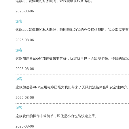
这款app就像我的财务顾问，让我能够省钱又省心。
2025-08-06
游客
这款app就像我的私人助理，随时随地为我的办公提供帮助。我经常需要查
2025-08-06
游客
这款加速器app的加速效果非常好，玩游戏再也不会出现卡顿、掉线的情况
2025-08-06
游客
这款加速器VPM应用程序已经为我们带来了无限的流畅体验和安全性保护
2025-08-06
游客
这款软件的操作非常简单，即使是小白也能快速上手。
2025-08-06