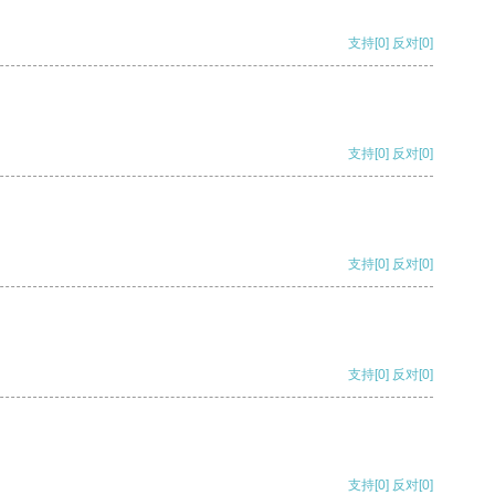
支持
[0]
反对
[0]
支持
[0]
反对
[0]
支持
[0]
反对
[0]
支持
[0]
反对
[0]
支持
[0]
反对
[0]