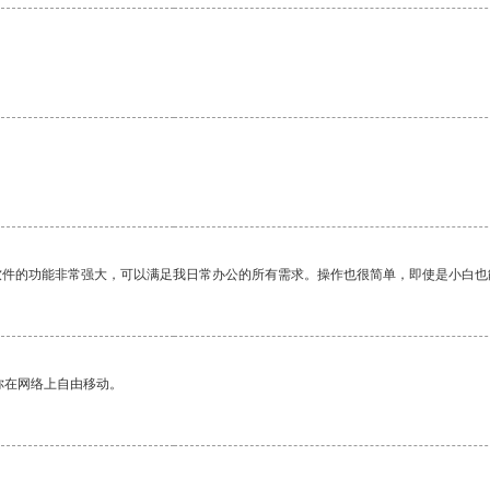
。
软件的功能非常强大，可以满足我日常办公的所有需求。操作也很简单，即使是小白也
你在网络上自由移动。