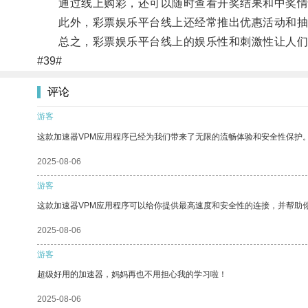
通过线上购彩，还可以随时查看开奖结果和中奖情
此外，彩票娱乐平台线上还经常推出优惠活动和抽
总之，彩票娱乐平台线上的娱乐性和刺激性让人们
#39#
评论
游客
这款加速器VPM应用程序已经为我们带来了无限的流畅体验和安全性保护
2025-08-06
游客
这款加速器VPM应用程序可以给你提供最高速度和安全性的连接，并帮助
2025-08-06
游客
超级好用的加速器，妈妈再也不用担心我的学习啦！
2025-08-06