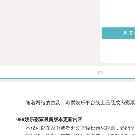
安
简介
随着网络的普及，彩票娱乐平台线上已经成为彩票
099娱乐彩票最新版本更新内容
不仅可以在家中或者办公室轻松购买彩票，还能享