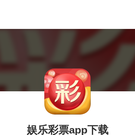
娱乐彩票app下载