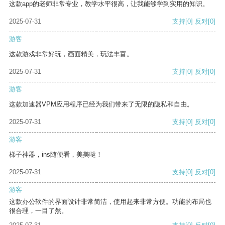
这款app的老师非常专业，教学水平很高，让我能够学到实用的知识。
2025-07-31
支持
[0]
反对
[0]
游客
这款游戏非常好玩，画面精美，玩法丰富。
2025-07-31
支持
[0]
反对
[0]
游客
这款加速器VPM应用程序已经为我们带来了无限的隐私和自由。
2025-07-31
支持
[0]
反对
[0]
游客
梯子神器，ins随便看，美美哒！
2025-07-31
支持
[0]
反对
[0]
游客
这款办公软件的界面设计非常简洁，使用起来非常方便。功能的布局也
很合理，一目了然。