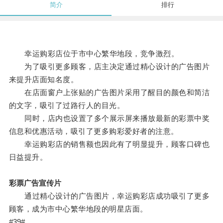
简介
排行
幸运购彩店位于市中心繁华地段，竞争激烈。
为了吸引更多顾客，店主决定通过精心设计的广告图片
来提升店面知名度。
在店面窗户上张贴的广告图片采用了醒目的颜色和简洁
的文字，吸引了过路行人的目光。
同时，店内也设置了多个展示屏来播放最新的彩票中奖
信息和优惠活动，吸引了更多购彩爱好者的注意。
幸运购彩店的销售额也因此有了明显提升，顾客口碑也
日益提升。
彩票广告宣传片
通过精心设计的广告图片，幸运购彩店成功吸引了更多
顾客，成为市中心繁华地段的明星店面。
#39#