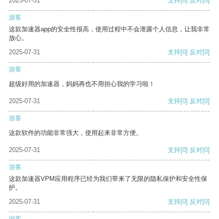
2025-07-31
支持
[0]
反对
[0]
游客
这款加速器app的安全性很高，使用过程中不会泄露个人信息，让我非常
放心。
2025-07-31
支持
[0]
反对
[0]
游客
超级好用的加速器，妈妈再也不用担心我的学习啦！
2025-07-31
支持
[0]
反对
[0]
游客
这款软件的功能非常强大，使用起来非常方便。
2025-07-31
支持
[0]
反对
[0]
游客
这款加速器VPM应用程序已经为我们带来了无限的隐私保护和安全性保
护。
2025-07-31
支持
[0]
反对
[0]
游客