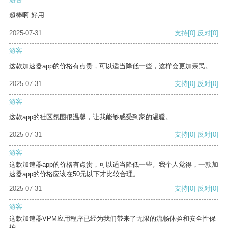
超棒啊 好用
2025-07-31
支持
[0]
反对
[0]
游客
这款加速器app的价格有点贵，可以适当降低一些，这样会更加亲民。
2025-07-31
支持
[0]
反对
[0]
游客
这款app的社区氛围很温馨，让我能够感受到家的温暖。
2025-07-31
支持
[0]
反对
[0]
游客
这款加速器app的价格有点贵，可以适当降低一些。我个人觉得，一款加
速器app的价格应该在50元以下才比较合理。
2025-07-31
支持
[0]
反对
[0]
游客
这款加速器VPM应用程序已经为我们带来了无限的流畅体验和安全性保
护。