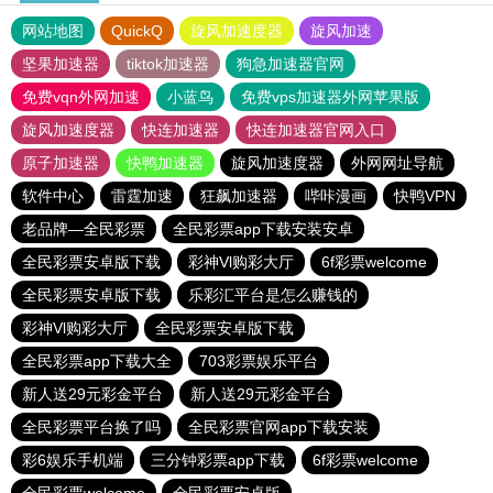
网站地图
QuickQ
旋风加速度器
旋风加速
坚果加速器
tiktok加速器
狗急加速器官网
免费vqn外网加速
小蓝鸟
免费vps加速器外网苹果版
旋风加速度器
快连加速器
快连加速器官网入口
原子加速器
快鸭加速器
旋风加速度器
外网网址导航
软件中心
雷霆加速
狂飙加速器
哔咔漫画
快鸭VPN
老品牌—全民彩票
全民彩票app下载安装安卓
全民彩票安卓版下载
彩神Vl购彩大厅
6f彩票welcome
全民彩票安卓版下载
乐彩汇平台是怎么赚钱的
彩神Vl购彩大厅
全民彩票安卓版下载
全民彩票app下载大全
703彩票娱乐平台
新人送29元彩金平台
新人送29元彩金平台
全民彩票平台换了吗
全民彩票官网app下载安装
彩6娱乐手机端
三分钟彩票app下载
6f彩票welcome