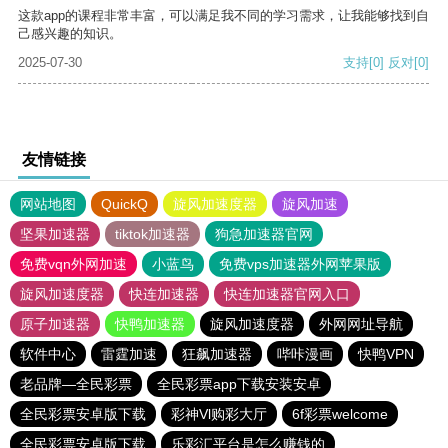
这款app的课程非常丰富，可以满足我不同的学习需求，让我能够找到自
己感兴趣的知识。
2025-07-30
支持
[0]
反对
[0]
友情链接
网站地图
QuickQ
旋风加速度器
旋风加速
坚果加速器
tiktok加速器
狗急加速器官网
免费vqn外网加速
小蓝鸟
免费vps加速器外网苹果版
旋风加速度器
快连加速器
快连加速器官网入口
原子加速器
快鸭加速器
旋风加速度器
外网网址导航
软件中心
雷霆加速
狂飙加速器
哔咔漫画
快鸭VPN
老品牌—全民彩票
全民彩票app下载安装安卓
全民彩票安卓版下载
彩神Vl购彩大厅
6f彩票welcome
全民彩票安卓版下载
乐彩汇平台是怎么赚钱的