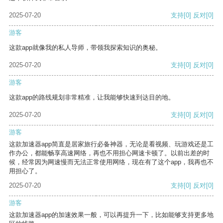
2025-07-20
支持
[0]
反对
[0]
游客
这款app就像我的私人导师，带领我探索知识的奥秘。
2025-07-20
支持
[0]
反对
[0]
游客
这款app的路线规划非常精准，让我能够快速到达目的地。
2025-07-20
支持
[0]
反对
[0]
游客
这款加速器app简直是居家旅行必备神器，无论是看视频、玩游戏还是工
作办公，都能畅享高速网络，再也不用担心网速卡顿了。以前出差的时
候，经常因为网速慢而无法正常使用网络，现在有了这个app，我再也不
用担心了。
2025-07-20
支持
[0]
反对
[0]
游客
这款加速器app的加速效果一般，可以再提升一下，比如能够支持更多地