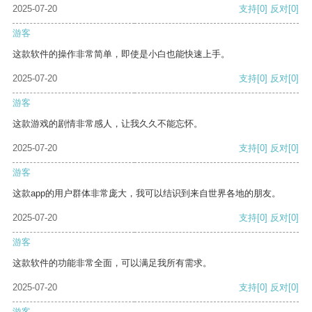
2025-07-20
支持
[0]
反对
[0]
游客
这款软件的操作非常简单，即使是小白也能快速上手。
2025-07-20
支持
[0]
反对
[0]
游客
这款游戏的剧情非常感人，让我久久不能忘怀。
2025-07-20
支持
[0]
反对
[0]
游客
这款app的用户群体非常庞大，我可以结识到来自世界各地的朋友。
2025-07-20
支持
[0]
反对
[0]
游客
这款软件的功能非常全面，可以满足我所有需求。
2025-07-20
支持
[0]
反对
[0]
游客