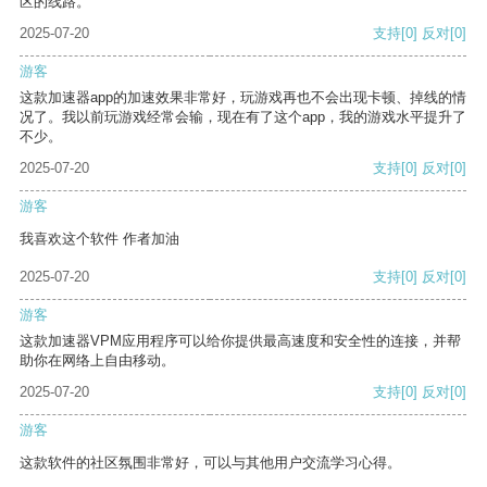
区的线路。
2025-07-20
支持
[0]
反对
[0]
游客
这款加速器app的加速效果非常好，玩游戏再也不会出现卡顿、掉线的情
况了。我以前玩游戏经常会输，现在有了这个app，我的游戏水平提升了
不少。
2025-07-20
支持
[0]
反对
[0]
游客
我喜欢这个软件 作者加油
2025-07-20
支持
[0]
反对
[0]
游客
这款加速器VPM应用程序可以给你提供最高速度和安全性的连接，并帮
助你在网络上自由移动。
2025-07-20
支持
[0]
反对
[0]
游客
这款软件的社区氛围非常好，可以与其他用户交流学习心得。