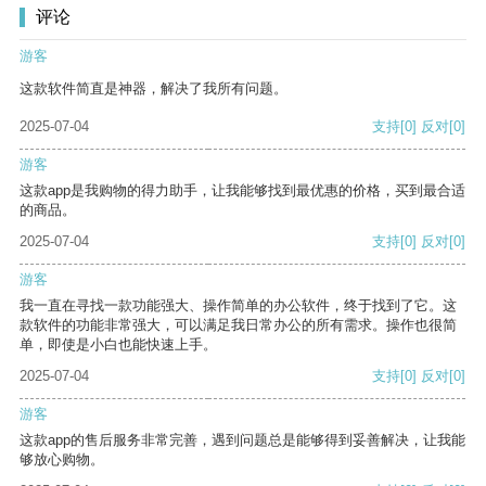
评论
游客
这款软件简直是神器，解决了我所有问题。
2025-07-04
支持
[0]
反对
[0]
游客
这款app是我购物的得力助手，让我能够找到最优惠的价格，买到最合适
的商品。
2025-07-04
支持
[0]
反对
[0]
游客
我一直在寻找一款功能强大、操作简单的办公软件，终于找到了它。这
款软件的功能非常强大，可以满足我日常办公的所有需求。操作也很简
单，即使是小白也能快速上手。
2025-07-04
支持
[0]
反对
[0]
游客
这款app的售后服务非常完善，遇到问题总是能够得到妥善解决，让我能
够放心购物。