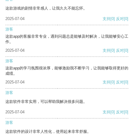
这款游戏的剧情非常感人，让我久久不能忘怀。
2025-07-04
支持
[0]
反对
[0]
游客
这款app的客服非常专业，遇到问题总是能够及时解决，让我能够安心工
作。
2025-07-04
支持
[0]
反对
[0]
游客
这款app的学习氛围很浓厚，能够激励我不断学习，让我能够取得更好的
成绩。
2025-07-04
支持
[0]
反对
[0]
游客
这款软件非常实用，可以帮助我解决很多问题。
2025-07-04
支持
[0]
反对
[0]
游客
这款软件的设计非常人性化，使用起来非常舒服。