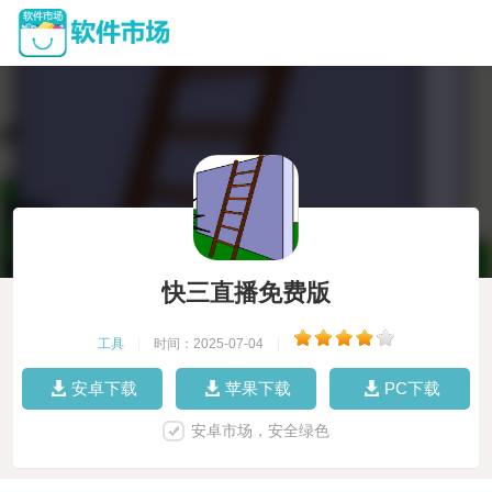
快三直播免费版
工具
|
时间：2025-07-04
|
安卓下载
苹果下载
PC下载
安卓市场，安全绿色