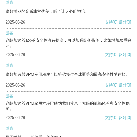
游客
这款游戏的音乐非常优美，听了让人心旷神怡。
2025-06-26
支持
[0]
反对
[0]
游客
这款加速器app的安全性有待提高，可以加强防护措施，比如增加双重验
证。
2025-06-26
支持
[0]
反对
[0]
游客
这款加速器VPM应用程序可以给你提供全球覆盖和最高安全性的连接。
2025-06-26
支持
[0]
反对
[0]
游客
这款加速器VPM应用程序已经为我们带来了无限的流畅体验和安全性保
护。
2025-06-26
支持
[0]
反对
[0]
游客