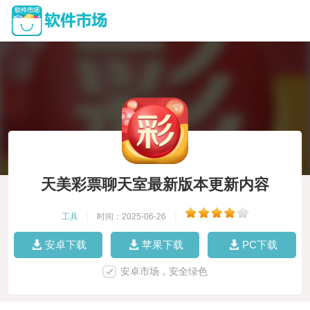
天美彩票聊天室最新版本更新内容
工具
|
时间：2025-06-26
|
安卓下载
苹果下载
PC下载
安卓市场，安全绿色