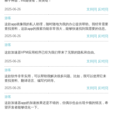
梯子神器，ins随便看，美美哒！
2025-06-26
支持
[0]
反对
[0]
游客
这款app就像我的私人助理，随时随地为我的办公提供帮助。我经常需要
查找资料，这款app的搜索功能非常强大，能够快速找到我需要的信息。
2025-06-26
支持
[0]
反对
[0]
游客
这款加速器VPM应用程序已经为我们带来了无限的隐私和自由。
2025-06-26
支持
[0]
反对
[0]
游客
这款软件非常实用，可以帮助我解决很多问题。比如，我可以使用它来
查找资料、翻译语言、编写代码等。
2025-06-26
支持
[0]
反对
[0]
游客
这款加速器app的加速效果还是不错的，但偶尔也会出现卡顿的情况，希
望开发者能够优化一下。