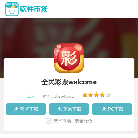
全民彩票welcome
工具
|
时间：2025-06-21
|
安卓下载
苹果下载
PC下载
安卓市场，安全绿色