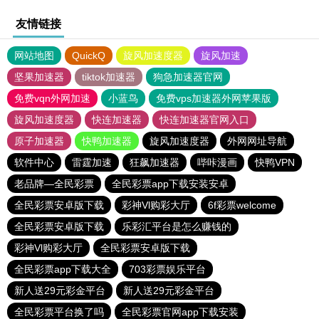
友情链接
网站地图
QuickQ
旋风加速度器
旋风加速
坚果加速器
tiktok加速器
狗急加速器官网
免费vqn外网加速
小蓝鸟
免费vps加速器外网苹果版
旋风加速度器
快连加速器
快连加速器官网入口
原子加速器
快鸭加速器
旋风加速度器
外网网址导航
软件中心
雷霆加速
狂飙加速器
哔咔漫画
快鸭VPN
老品牌—全民彩票
全民彩票app下载安装安卓
全民彩票安卓版下载
彩神Vl购彩大厅
6f彩票welcome
全民彩票安卓版下载
乐彩汇平台是怎么赚钱的
彩神Vl购彩大厅
全民彩票安卓版下载
全民彩票app下载大全
703彩票娱乐平台
新人送29元彩金平台
新人送29元彩金平台
全民彩票平台换了吗
全民彩票官网app下载安装