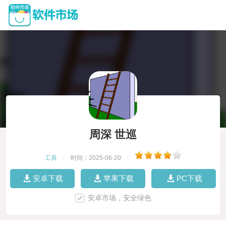
周深 世巡
工具
|
时间：2025-06-20
|
安卓下载
苹果下载
PC下载
安卓市场，安全绿色