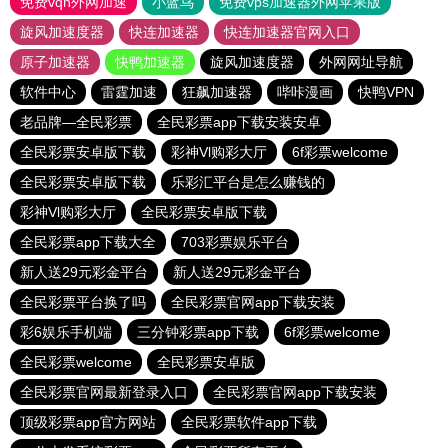
免费vqn外网加速
小蓝鸟
免费vps加速器外网苹果版
旋风加速度器
快连加速器
快连加速器官网入口
原子加速器
快鸭加速器
旋风加速度器
外网网址导航
软件中心
雷霆加速
狂飙加速器
哔咔漫画
快鸭VPN
老品牌—全民彩票
全民彩票app下载安装安卓
全民彩票安卓版下载
彩神Vl购彩大厅
6f彩票welcome
全民彩票安卓版下载
乐彩汇平台是怎么赚钱的
彩神Vl购彩大厅
全民彩票安卓版下载
全民彩票app下载大全
703彩票娱乐平台
新人送29元彩金平台
新人送29元彩金平台
全民彩票平台换了吗
全民彩票官网app下载安装
彩6娱乐手机端
三分钟彩票app下载
6f彩票welcome
全民彩票welcome
全民彩票安卓版
全民彩票官网最新登录入口
全民彩票官网app下载安装
顶级彩票app官方网站
全民彩票软件app下载