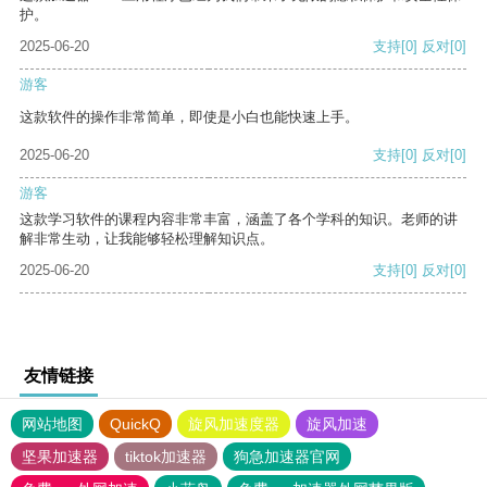
护。
2025-06-20
支持
[0]
反对
[0]
游客
这款软件的操作非常简单，即使是小白也能快速上手。
2025-06-20
支持
[0]
反对
[0]
游客
这款学习软件的课程内容非常丰富，涵盖了各个学科的知识。老师的讲
解非常生动，让我能够轻松理解知识点。
2025-06-20
支持
[0]
反对
[0]
友情链接
网站地图
QuickQ
旋风加速度器
旋风加速
坚果加速器
tiktok加速器
狗急加速器官网