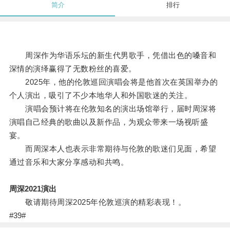
简介
排行
周深作为华语乐坛的新生代男歌手，凭借出色的嗓音和
深情的演绎赢得了无数粉丝的喜爱。
2025年，他的伦敦巡回演唱会将是他首次在英国举办的
个人演出，吸引了不少本地华人和外国歌迷的关注。
演唱会预计将在伦敦知名的演出场馆举行，届时周深将
演唱自己经典的歌曲以及新作品，为观众带来一场视听盛
宴。
而周深本人也表示非常期待与伦敦的歌迷们见面，希望
通过音乐和大家分享感动和共鸣。
周深2021演出
敬请期待周深2025年伦敦巡演的精彩表现！。
#39#