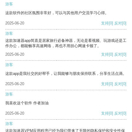
游客
这款软件的社区氛围非常好，可以与其他用户交流学习心得。
2025-06-20
支持
[0]
反对
[0]
游客
这款加速器app简直是居家旅行必备神器，无论是看视频、玩游戏还是工
作办公，都能畅享高速网络，再也不用担心网速卡顿了。
2025-06-20
支持
[0]
反对
[0]
游客
这款app是我社交的好帮手，让我能够与朋友保持联系，分享生活点滴。
2025-06-20
支持
[0]
反对
[0]
游客
我喜欢这个软件 作者加油
2025-06-20
支持
[0]
反对
[0]
游客
这款加速器VPM应用程序已经为我们带来了无限的隐私保护和安全性保