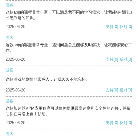
游客
这款app的课程非常丰富，可以满足我不同的学习需求，让我能够找到自
己感兴趣的知识。
2025-06-20
支持
[0]
反对
[0]
游客
这款app的客服非常专业，遇到问题总是能够及时解决，让我能够安心工
作。
2025-06-20
支持
[0]
反对
[0]
游客
这款游戏的剧情非常感人，让我久久不能忘怀。
2025-06-20
支持
[0]
反对
[0]
游客
这款加速器VPM应用程序可以给你提供最高速度和安全性的连接，并帮
助你在网络上自由移动。
2025-06-20
支持
[0]
反对
[0]
游客