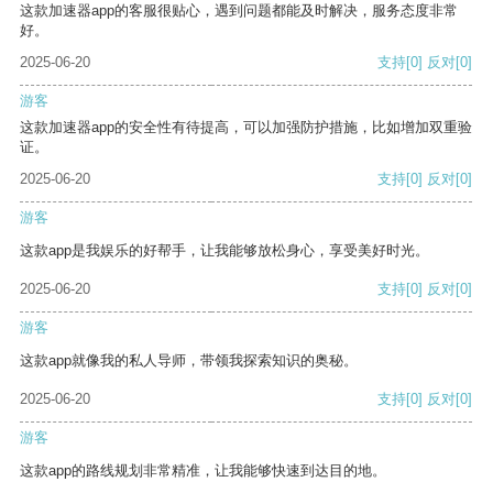
这款加速器app的客服很贴心，遇到问题都能及时解决，服务态度非常
好。
2025-06-20
支持
[0]
反对
[0]
游客
这款加速器app的安全性有待提高，可以加强防护措施，比如增加双重验
证。
2025-06-20
支持
[0]
反对
[0]
游客
这款app是我娱乐的好帮手，让我能够放松身心，享受美好时光。
2025-06-20
支持
[0]
反对
[0]
游客
这款app就像我的私人导师，带领我探索知识的奥秘。
2025-06-20
支持
[0]
反对
[0]
游客
这款app的路线规划非常精准，让我能够快速到达目的地。