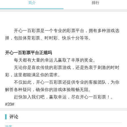
简介
排行
开心一百彩票是一个专业的彩票平台，拥有多种游戏选
择，包括体育彩票、时时彩、快乐十分等等。
开心一百彩票平台正规吗
每天都有大量的幸运儿赢取了丰厚的奖金。
无论你是喜欢传统的彩票游戏，还是热衷于刺激的时时
彩，这里都能满足你的需求。
不仅如此，开心一百彩票还提供专业的客服团队，为你
解答各种疑问，确保你的游戏体验顺畅无阻。
赶快加入我们吧，赢取幸运，尽在开心一百彩票！。
#39#
评论
游客