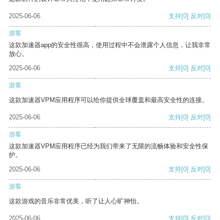
2025-06-06
支持
[0]
反对
[0]
游客
这款加速器app的安全性很高，使用过程中不会泄露个人信息，让我非常
放心。
2025-06-06
支持
[0]
反对
[0]
游客
这款加速器VPM应用程序可以给你提供全球覆盖和最高安全性的连接。
2025-06-06
支持
[0]
反对
[0]
游客
这款加速器VPM应用程序已经为我们带来了无限的流畅体验和安全性保
护。
2025-06-06
支持
[0]
反对
[0]
游客
这款游戏的音乐非常优美，听了让人心旷神怡。
2025-06-06
支持
[0]
反对
[0]