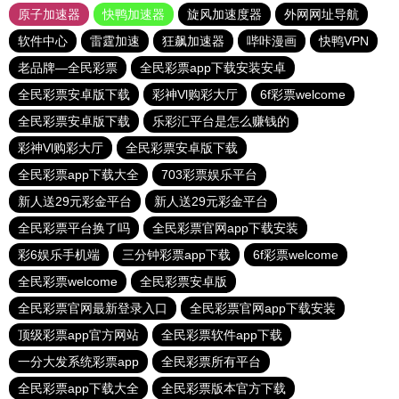
原子加速器
快鸭加速器
旋风加速度器
外网网址导航
软件中心
雷霆加速
狂飙加速器
哔咔漫画
快鸭VPN
老品牌—全民彩票
全民彩票app下载安装安卓
全民彩票安卓版下载
彩神Vl购彩大厅
6f彩票welcome
全民彩票安卓版下载
乐彩汇平台是怎么赚钱的
彩神Vl购彩大厅
全民彩票安卓版下载
全民彩票app下载大全
703彩票娱乐平台
新人送29元彩金平台
新人送29元彩金平台
全民彩票平台换了吗
全民彩票官网app下载安装
彩6娱乐手机端
三分钟彩票app下载
6f彩票welcome
全民彩票welcome
全民彩票安卓版
全民彩票官网最新登录入口
全民彩票官网app下载安装
顶级彩票app官方网站
全民彩票软件app下载
一分大发系统彩票app
全民彩票所有平台
全民彩票app下载大全
全民彩票版本官方下载