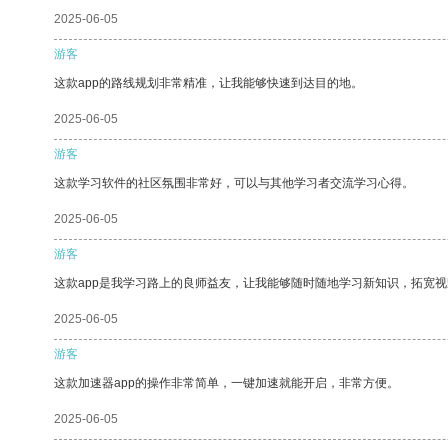
2025-06-05
游客
这款app的路线规划非常精准，让我能够快速到达目的地。
2025-06-05
游客
这款学习软件的社区氛围非常好，可以与其他学习者交流学习心得。
2025-06-05
游客
这款app是我学习路上的良师益友，让我能够随时随地学习新知识，拓宽视
2025-06-05
游客
这款加速器app的操作非常简单，一键加速就能开启，非常方便。
2025-06-05