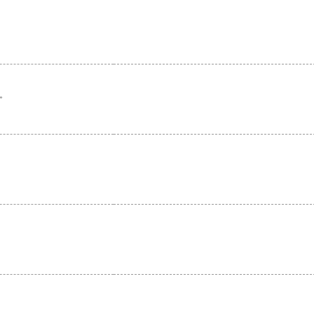
。
。
。