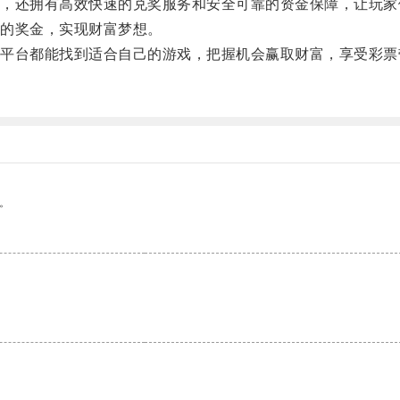
还拥有高效快速的兑奖服务和安全可靠的资金保障，让玩家
的奖金，实现财富梦想。
台都能找到适合自己的游戏，把握机会赢取财富，享受彩票
。