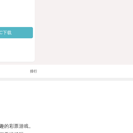
PC下载
排行
趣的彩票游戏。