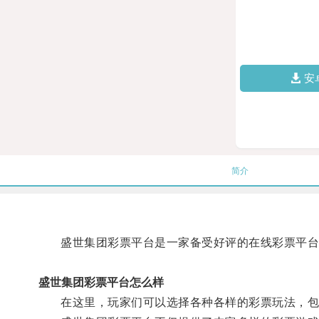
安
简介
盛世集团彩票平台是一家备受好评的在线彩票平台
盛世集团彩票平台怎么样
在这里，玩家们可以选择各种各样的彩票玩法，包括