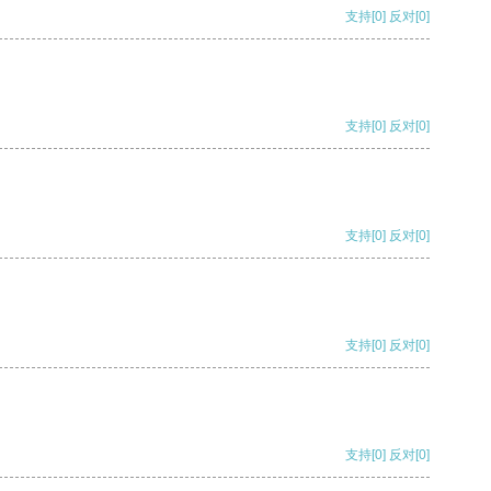
支持
[0]
反对
[0]
支持
[0]
反对
[0]
支持
[0]
反对
[0]
支持
[0]
反对
[0]
支持
[0]
反对
[0]