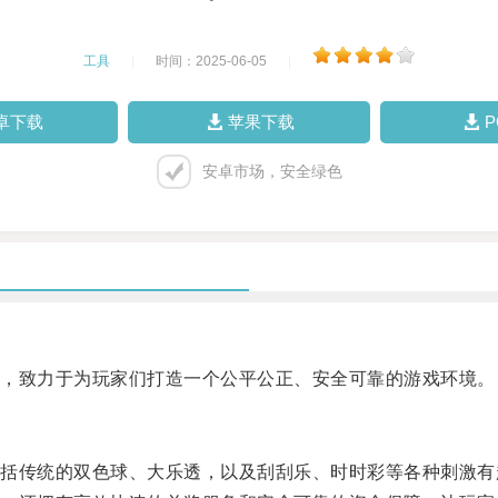
工具
|
时间：2025-06-05
|
卓下载
苹果下载
安卓市场，安全绿色
，致力于为玩家们打造一个公平公正、安全可靠的游戏环境。
传统的双色球、大乐透，以及刮刮乐、时时彩等各种刺激有