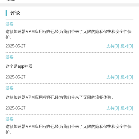
评论
游客
这款加速器VPM应用程序已经为我们带来了无限的隐私保护和安全性保
护。
2025-05-27
支持
[0]
反对
[0]
游客
这个是app神器
2025-05-27
支持
[0]
反对
[0]
游客
这款加速器VPM应用程序已经为我们带来了无限的流畅体验。
2025-05-27
支持
[0]
反对
[0]
游客
这款加速器VPM应用程序已经为我们带来了无限的隐私保护和安全性保
护。