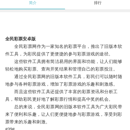
简介
排行
全民彩票安卓版
全民彩票网作为一家知名的彩票平台，推出了旧版本软
件工具，为彩民提供了更便捷的参与彩票游戏的途径。
这些软件工具拥有简洁易用的界面和功能，让人们能够
轻松地购买彩票、查询开奖结果和管理自己的彩票投注。
通过全民彩票网的旧版本软件工具，彩民们可以随时随
地参与各种彩票游戏，增加了彩票游戏的乐趣和刺激感。
而且这些软件工具还提供了丰富的彩票资讯和分析工
具，帮助彩民更好地了解彩票行情和提高中奖的机会。
总的来说，全民彩票网的旧版本软件工具为广大彩民带
来了便利和乐趣，让人们更便捷地参与彩票游戏，享受到彩
票带来的乐趣和刺激。
#39#