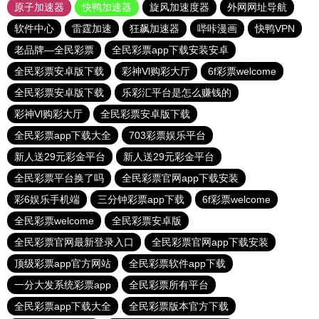
原子加速器
快鸭加速器
旋风加速度器
外网网址导航
软件中心
雷霆加速
狂飙加速器
哔咔漫画
快鸭VPN
老品牌—全民彩票
全民彩票app下载安装安卓
全民彩票安卓版下载
彩神Vl购彩大厅
6f彩票welcome
全民彩票安卓版下载
乐彩汇平台是怎么赚钱的
彩神Vl购彩大厅
全民彩票安卓版下载
全民彩票app下载大全
703彩票娱乐平台
新人送29元彩金平台
新人送29元彩金平台
全民彩票平台换了吗
全民彩票官网app下载安装
彩6娱乐手机端
三分钟彩票app下载
6f彩票welcome
全民彩票welcome
全民彩票安卓版
全民彩票官网最新登录入口
全民彩票官网app下载安装
顶级彩票app官方网站
全民彩票软件app下载
一分大发系统彩票app
全民彩票所有平台
全民彩票app下载大全
全民彩票版本官方下载