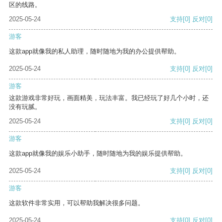
区的线路。
2025-05-24
支持
[0]
反对
[0]
游客
这款app就像我的私人助理，随时随地为我的办公提供帮助。
2025-05-24
支持
[0]
反对
[0]
游客
这款游戏非常好玩，画面精美，玩法丰富。我已经玩了好几个小时，还
没有玩腻。
2025-05-24
支持
[0]
反对
[0]
游客
这款app就像我的娱乐小助手，随时随地为我的娱乐提供帮助。
2025-05-24
支持
[0]
反对
[0]
游客
这款软件非常实用，可以帮助我解决很多问题。
2025-05-24
支持
[0]
反对
[0]