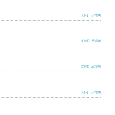
支持
[0]
反对
[0]
支持
[0]
反对
[0]
支持
[0]
反对
[0]
支持
[0]
反对
[0]