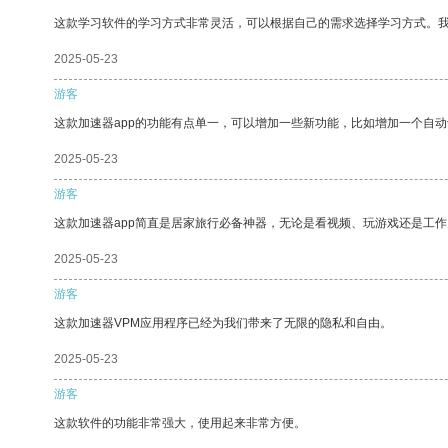
这款学习软件的学习方式非常灵活，可以根据自己的需求选择学习方式。
2025-05-23
游客
这款加速器app的功能有点单一，可以增加一些新功能，比如增加一个自
2025-05-23
游客
这款加速器app简直是居家旅行必备神器，无论是看视频、玩游戏还是工
2025-05-23
游客
这款加速器VPM应用程序已经为我们带来了无限的隐私和自由。
2025-05-23
游客
这款软件的功能非常强大，使用起来非常方便。