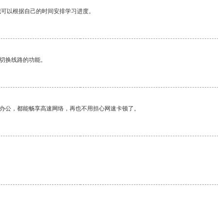
我可以根据自己的时间安排学习进度。
动切换线路的功能。
作办公，都能畅享高速网络，再也不用担心网速卡顿了。