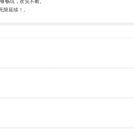
够畅玩，欢笑不断。
无限延续！。