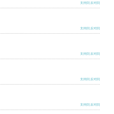
支持
[0]
反对
[0]
支持
[0]
反对
[0]
支持
[0]
反对
[0]
支持
[0]
反对
[0]
支持
[0]
反对
[0]