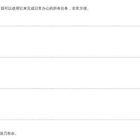
。我可以使用它来完成日常办公的所有任务，非常方便。
中游刃有余。