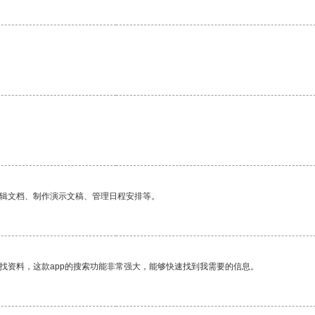
。
编辑文档、制作演示文稿、管理日程安排等。
找资料，这款app的搜索功能非常强大，能够快速找到我需要的信息。