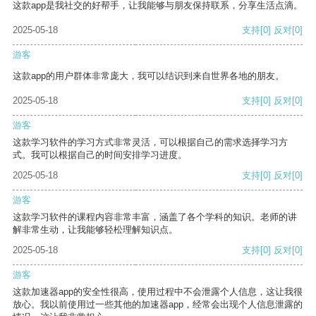
这款app是我社交的好帮手，让我能够与朋友保持联系，分享生活点滴。
2025-05-18
支持
[0]
反对
[0]
游客
这款app的用户群体非常庞大，我可以结识到来自世界各地的朋友。
2025-05-18
支持
[0]
反对
[0]
游客
这款学习软件的学习方式非常灵活，可以根据自己的需求选择学习方
式。我可以根据自己的时间安排学习进度。
2025-05-18
支持
[0]
反对
[0]
游客
这款学习软件的课程内容非常丰富，涵盖了各个学科的知识。老师的讲
解非常生动，让我能够轻松理解知识点。
2025-05-18
支持
[0]
反对
[0]
游客
这款加速器app的安全性很高，使用过程中不会泄露个人信息，这让我很
放心。我以前使用过一些其他的加速器app，经常会出现个人信息泄露的